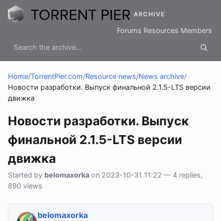
ARCHIVE
Forums
Resources
Members
Home
/
TorrentPier.com
/
Resource news
/
News archive
/
Новости разработки. Выпуск финальной 2.1.5-LTS версии
движка
Новости разработки. Выпуск
финальной 2.1.5-LTS версии
движка
Started by
belomaxorka
on 2023-10-31 11:22 — 4 replies,
890 views
belomaxorka