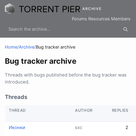
ARCHIVE
Forums
Resources
Members
Home
/
Archive
/
Bug tracker archive
Bug tracker archive
Threads with bugs published before the bug tracker was
introduced.
Threads
THREAD
AUTHOR
REPLIES
Иконки
sхс
2