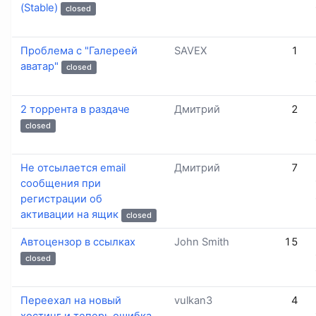
(Stable)
closed
Проблема с "Галереей
SAVEX
1
аватар"
closed
2 торрента в раздаче
Дмитрий
2
closed
Не отсылается email
Дмитрий
7
сообщения при
регистрации об
активации на ящик
closed
Автоцензор в ссылках
John Smith
15
closed
Переехал на новый
vulkan3
4