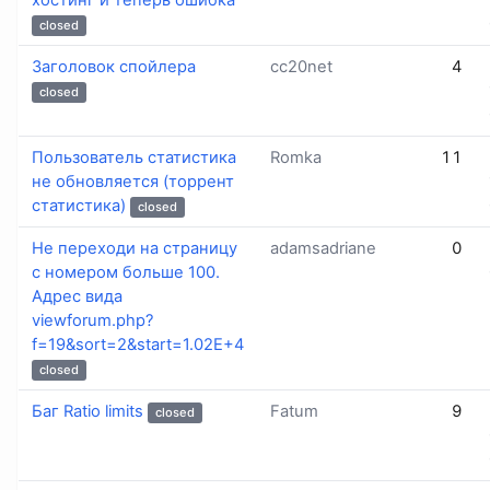
хостинг и теперь ошибка
closed
Заголовок спойлера
cc20net
4
closed
Пользователь статистика
Romka
11
не обновляется (торрент
статистика)
closed
Не переходи на страницу
adamsadriane
0
с номером больше 100.
Адрес вида
viewforum.php?
f=19&sort=2&start=1.02E+4
closed
Баг Ratio limits
Fatum
9
closed