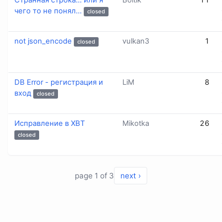
Странная строка... или я
Boltik
11
чего то не понял...
closed
not json_encode
vulkan3
1
closed
DB Error - регистрация и
LiM
8
вход
closed
Исправление в XBT
Mikotka
26
closed
page 1 of 3
next ›