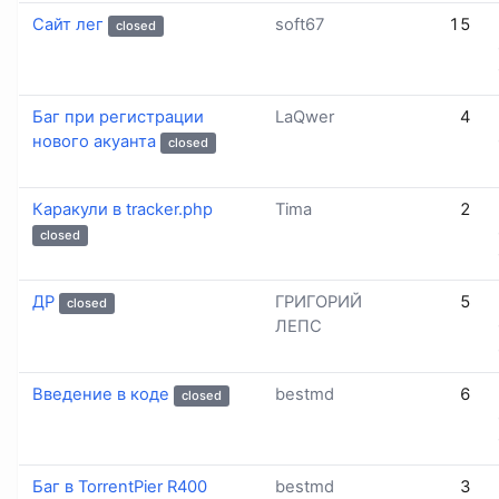
Сайт лег
soft67
15
closed
Баг при регистрации
LaQwer
4
нового акуанта
closed
Каракули в tracker.php
Tima
2
closed
ДР
ГРИГОРИЙ
5
closed
ЛЕПС
Введение в коде
bestmd
6
closed
Баг в TorrentPier R400
bestmd
3