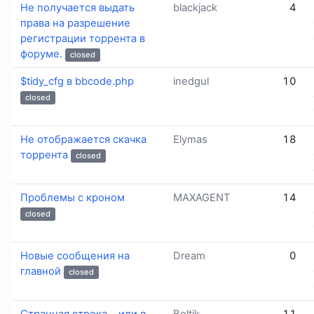
Не получается выдать
blackjack
4
права на разрешение
регистрации торрента в
форуме.
closed
$tidy_cfg в bbcode.php
inedgul
10
closed
Не отображается скачка
Elymas
18
торрента
closed
Проблемы с кроном
MAXAGENT
14
closed
Новые сообщения на
Dream
0
главной
closed