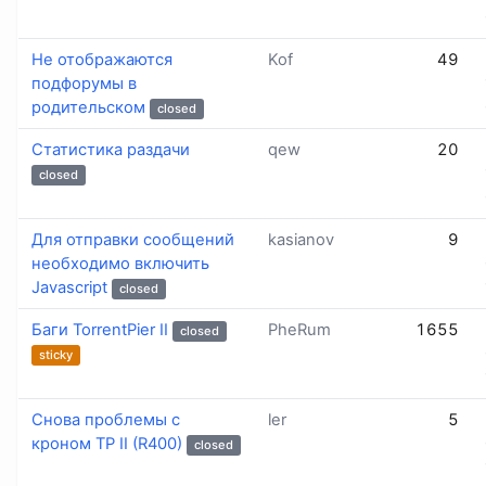
Не отображаются
Kof
49
подфорумы в
родительском
closed
Статистика раздачи
qew
20
closed
Для отправки сообщений
kasianov
9
необходимо включить
Javascript
closed
Баги TorrentPier II
PheRum
1655
closed
sticky
Снова проблемы с
ler
5
кроном TP II (R400)
closed