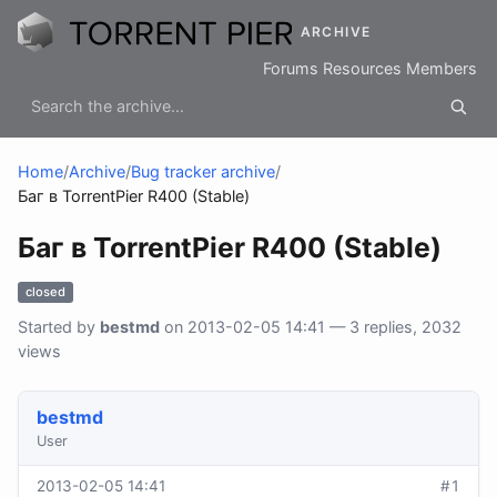
ARCHIVE
Forums
Resources
Members
Home
/
Archive
/
Bug tracker archive
/
Баг в TorrentPier R400 (Stable)
Баг в TorrentPier R400 (Stable)
closed
Started by
bestmd
on 2013-02-05 14:41 — 3 replies, 2032
views
bestmd
User
2013-02-05 14:41
#1