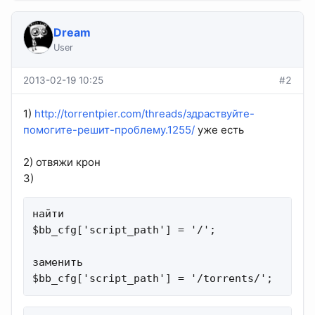
Dream
User
2013-02-19 10:25
#2
1)
http://torrentpier.com/threads/здраствуйте-
помогите-решит-проблему.1255/
уже есть
2) отвяжи крон
3)
найти

$bb_cfg['script_path'] = '/';                
заменить

$bb_cfg['script_path'] = '/torrents/';      