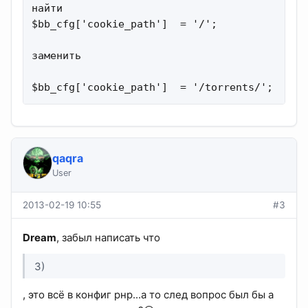
найти

$bb_cfg['cookie_path']  = '/';               
заменить

$bb_cfg['cookie_path']  = '/torrents/';     
qaqra
User
2013-02-19 10:55
#3
Dream
, забыл написать что
3)
, это всё в конфиг рнр...а то след вопрос был бы а