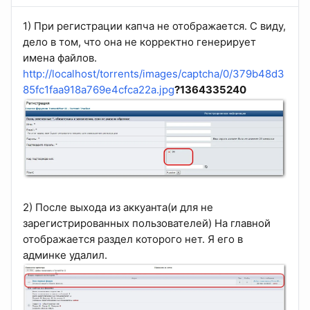
1) При регистрации капча не отображается. С виду,
дело в том, что она не корректно генерирует
имена файлов.
http://localhost/torrents/images/captcha/0/379b48d3
85fc1faa918a769e4cfca22a.jpg
?1364335240
2) После выхода из аккуанта(и для не
зарегистрированных пользователей) На главной
отображается раздел которого нет. Я его в
админке удалил.