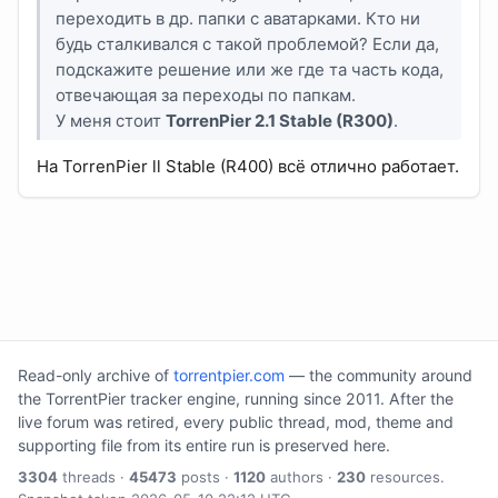
переходить в др. папки с аватарками. Кто ни
будь сталкивался с такой проблемой? Если да,
подскажите решение или же где та часть кода,
отвечающая за переходы по папкам.
У меня стоит
TorrenPier 2.1 Stable (R300)
.
На TorrenPier ll Stable (R400) всё отлично работает.
Read-only archive of
torrentpier.com
— the community around
the TorrentPier tracker engine, running since 2011. After the
live forum was retired, every public thread, mod, theme and
supporting file from its entire run is preserved here.
3304
threads ·
45473
posts ·
1120
authors ·
230
resources.