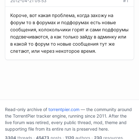
2012-04-21 05:53
#1
Короче, вот какая проблема, когда захожу на
форум то в форумах и подфорумах есть новые
сообщения, колокольчики горят и сами подфорумы
подсвечиваются, а как только зайду в админку или
в какой то форум то новые сообщения тут же
слетают, или через некоторое время.
Read-only archive of
torrentpier.com
— the community around
the TorrentPier tracker engine, running since 2011. After the
live forum was retired, every public thread, mod, theme and
supporting file from its entire run is preserved here.
3304
threads ·
45473
posts ·
1120
authors ·
230
resources.