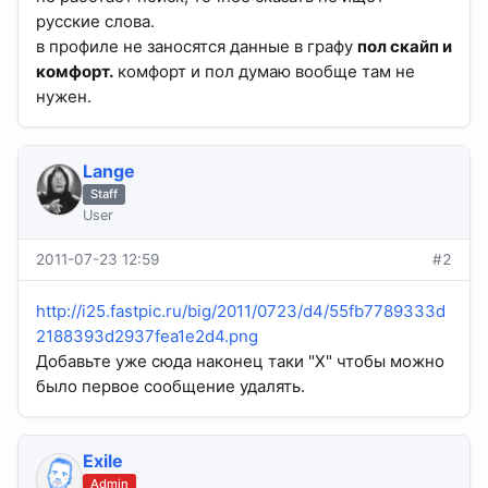
русские слова.
в профиле не заносятся данные в графу
пол скайп и
комфорт.
комфорт и пол думаю вообще там не
нужен.
Lange
Staff
User
2011-07-23 12:59
#2
http://i25.fastpic.ru/big/2011/0723/d4/55fb7789333d
2188393d2937fea1e2d4.png
Добавьте уже сюда наконец таки "X" чтобы можно
было первое сообщение удалять.
Exile
Admin