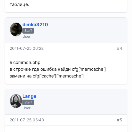
таблице.
dimka3210
Staff
User
2011-07-25 06:28
#4
в common.php
в строчке где ошибка найди cfg['memcache']
замени на cfg['cache']['memcache']
Lange
Staff
User
2011-07-25 06:40
#5