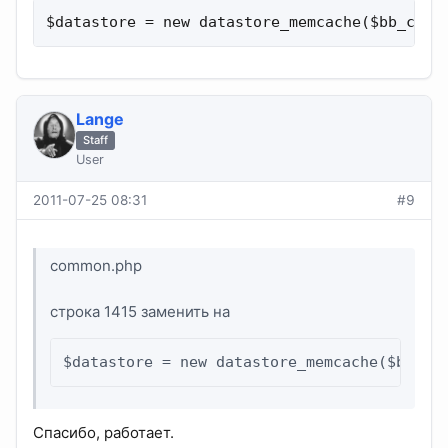
$datastore = new datastore_memcache($bb_cfg[
Lange
Staff
User
2011-07-25 08:31
#9
common.php
строка 1415 заменить на
$datastore = new datastore_memcache($bb_cf
Спасибо, работает.