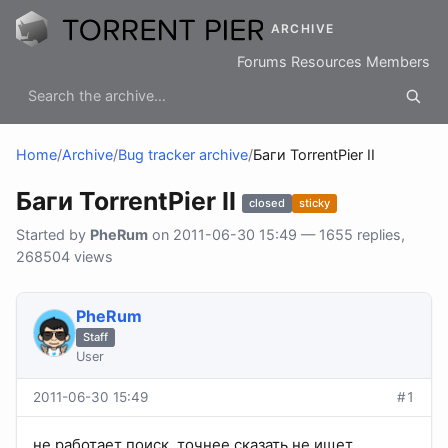
ARCHIVE
Forums
Resources
Members
Home
/
Archive
/
Bug tracker archive
/
Баги TorrentPier II
Баги TorrentPier II
closed
sticky
Started by
PheRum
on 2011-06-30 15:49 — 1655 replies,
268504 views
PheRum
Staff
User
2011-06-30 15:49
#1
не работает поиск, точнее сказать не ищет