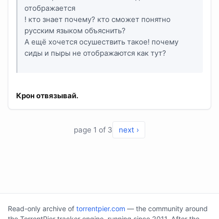
отображается
! кто знает почему? кто сможет понятно
русским языком объяснить?
А ещё хочется осушествить такое! почему
сиды и пыры не отображаются как тут?
Крон отвязывай.
page 1 of 3
next ›
Read-only archive of
torrentpier.com
— the community around
the TorrentPier tracker engine, running since 2011. After the