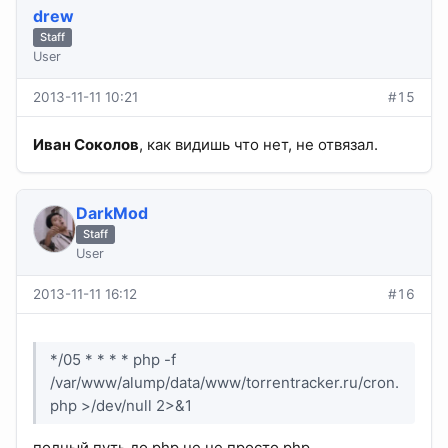
drew
Staff
User
2013-11-11 10:21
#15
Иван Соколов
, как видишь что нет, не отвязал.
DarkMod
Staff
User
2013-11-11 16:12
#16
*/05 * * * * php -f
/var/www/alump/data/www/torrentracker.ru/cron.
php >/dev/null 2>&1
полный путь до php не не просто php