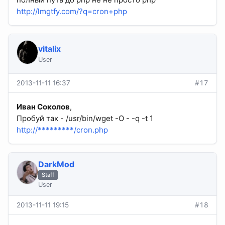
http://lmgtfy.com/?q=cron+php
vitalix
User
2013-11-11 16:37
#17
Иван Соколов
,
Пробуй так - /usr/bin/wget -O - -q -t 1
http://*********/cron.php
DarkMod
Staff
User
2013-11-11 19:15
#18