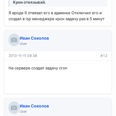
Крон отвязывай.
Я вроде б отвязал его в админке Отключил его и
создал в isp менеджере крон задачу раз в 5 минут
Иван Соколов
User
2013-11-11 09:38
#12
На сервере создал задачу cron
*/05 * * * *
php -f /var/www/alump/data/www/torrentracker.ru/cron.php >/dev/null 2>&1
Иван Соколов
User