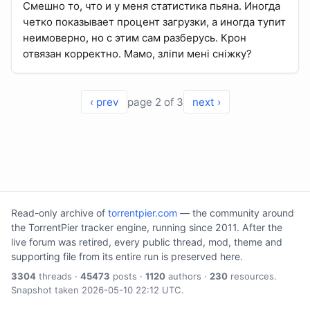
Смешно то, что и у меня статистика пьяна. Иногда
четко показывает процент загрузки, а иногда тупит
неимоверно, но с этим сам разберусь. Крон
отвязан корректно. Мамо, зліпи мені сніжку?
‹ prev
page 2 of 3
next ›
Read-only archive of
torrentpier.com
— the community around
the TorrentPier tracker engine, running since 2011. After the
live forum was retired, every public thread, mod, theme and
supporting file from its entire run is preserved here.
3304
threads ·
45473
posts ·
1120
authors ·
230
resources.
Snapshot taken 2026-05-10 22:12 UTC.