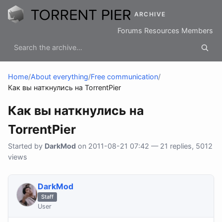
ARCHIVE
Forums
Resources
Members
Home
/
About everything
/
Free communication
/
Как вы наткнулись на TorrentPier
Как вы наткнулись на
TorrentPier
Started by
DarkMod
on 2011-08-21 07:42 — 21 replies, 5012
views
DarkMod
Staff
User