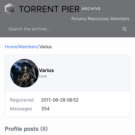
ARCHIVE
Forums
Resources
Members
Home
/
Members
/
Varius
Varius
User
Registered
2011-06-28 08:52
Messages
354
Profile posts
(8)