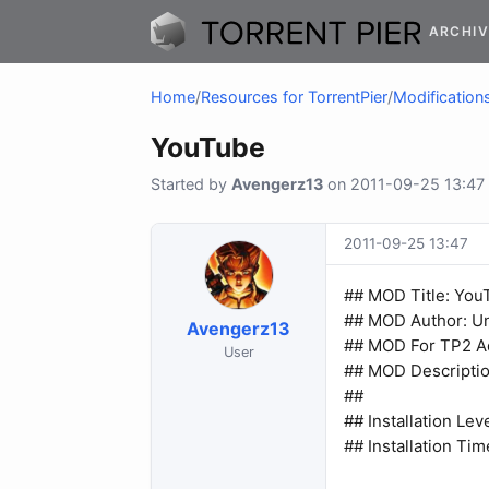
ARCHIV
Home
/
Resources for TorrentPier
/
Modifications
YouTube
Started by
Avengerz13
on 2011-09-25 13:47 
2011-09-25 13:47
## MOD Title: Yo
## MOD Author: 
Avengerz13
## MOD For TP2 Ad
User
## MOD Descripti
##
## Installation Lev
## Installation Tim