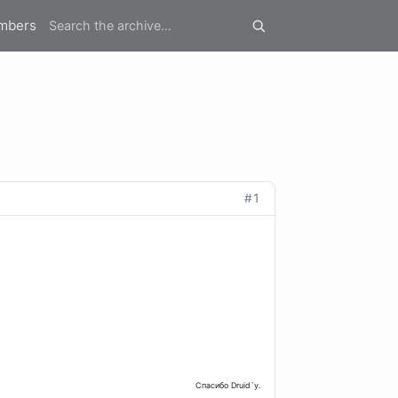
mbers
#1
Спасибо Druid`у.