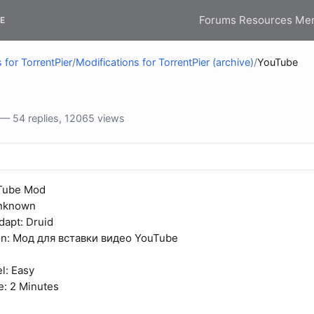
Forums
Resources
Me
E
 for TorrentPier
/
Modifications for TorrentPier (archive)
/
YouTube
— 54 replies, 12065 views
uTube Mod
Unknown
apt: Druid
on: Мод для вставки видео YouTube
el: Easy
e: 2 Minutes