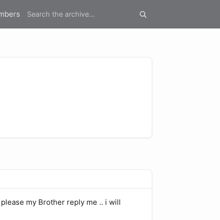
mbers
lease my Brother reply me .. i will