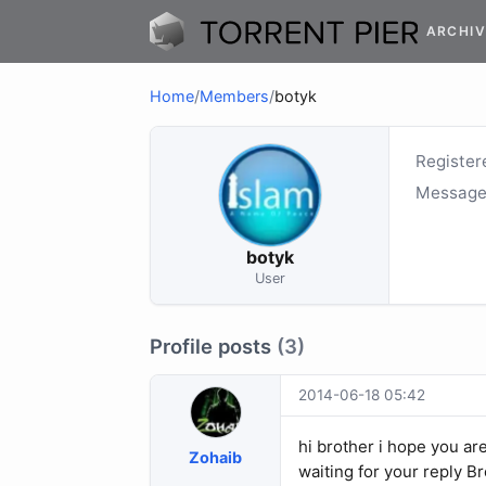
ARCHIV
Home
/
Members
/
botyk
Register
Message
botyk
User
Profile posts
(3)
2014-06-18 05:42
hi brother i hope you ar
Zohaib
waiting for your reply Br