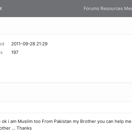
Forums
Resources
Me
E
ed
2011-09-28 21:29
s
197
e ok i am Muslim too From Pakistan my Brother you can help me p
other ... Thanks