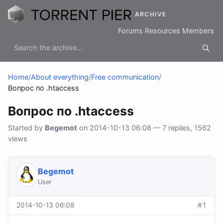
ARCHIVE
Forums
Resources
Members
Home
/
About everything
/
Free communication
/
Вопрос по .htaccess
Вопрос по .htaccess
Started by
Begemot
on 2014-10-13 06:08 — 7 replies, 1562
views
Begemot
User
2014-10-13 06:08
#1