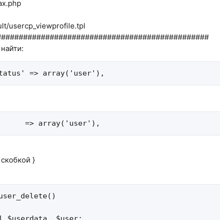
jax.php
lt/usercp_viewprofile.tpl
################################################
 найти:
tatus' => array('user'),
      => array('user'),
скобкой }
user_delete()

l $userdata, $user;
