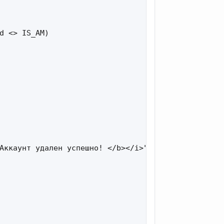
d <> IS_AM)

Аккаунт удален успешно! </b></i>";
