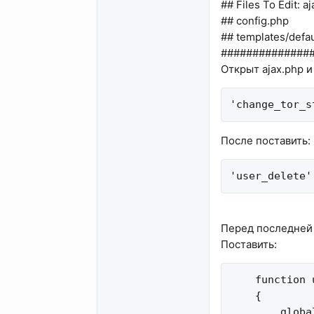
## Files To Edit: a
## config.php
## templates/defau
##############
Открыт ajax.php и
'change_tor_s
После поставить:
'user_delete'
Перед последней 
Поставить:
    function 
    {

        globa