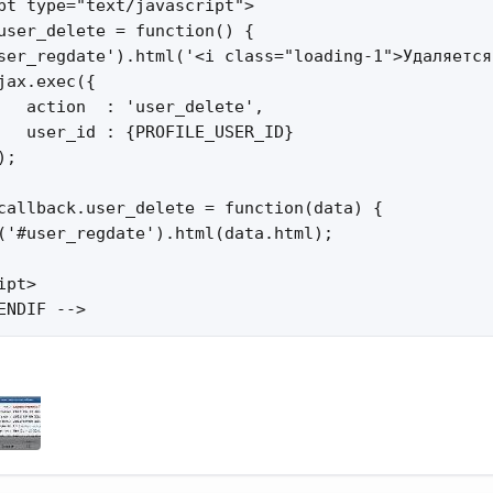
pt type="text/javascript">

user_delete = function() {

ser_regdate').html('<i class="loading-1">Удаляется
jax.exec({

   action  : 'user_delete',

   user_id : {PROFILE_USER_ID}                   

;

callback.user_delete = function(data) {

('#user_regdate').html(data.html);

pt>

ENDIF -->