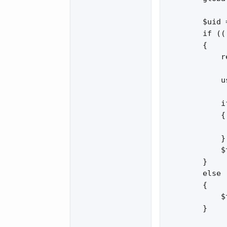
        $uid 
        if ((
        {

            r
            u
            i
            {

             
            }

            $
        }

        else

        {

            $
        }
