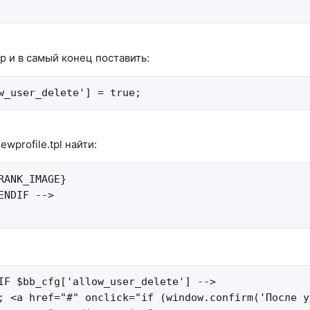
p и в самый конец поставить:
w_user_delete'] = true;
wprofile.tpl найти:
RANK_IMAGE}

ENDIF -->

IF $bb_cfg['allow_user_delete'] -->

; <a href="#" onclick="if (window.confirm('После у