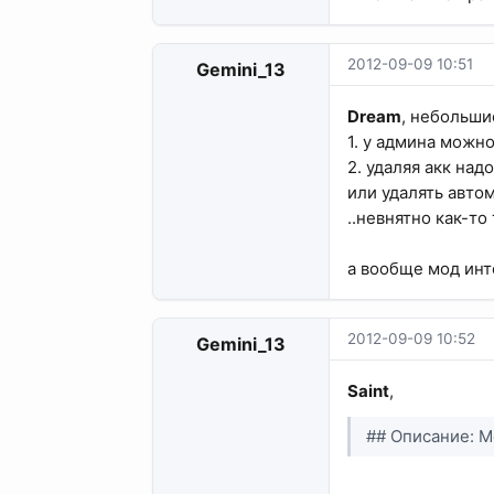
2012-09-09 10:51
Gemini_13
Dream
, небольши
1. у админа можно
2. удаляя акк над
или удалять авто
..невнятно как-то 
а вообще мод инт
2012-09-09 10:52
Gemini_13
Saint
,
## Описание: М