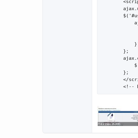
        <scri
        ajax.
        $('#u
            a
             
             
            })
        };

        ajax.
            $
        };

        </scri
        <!-- 