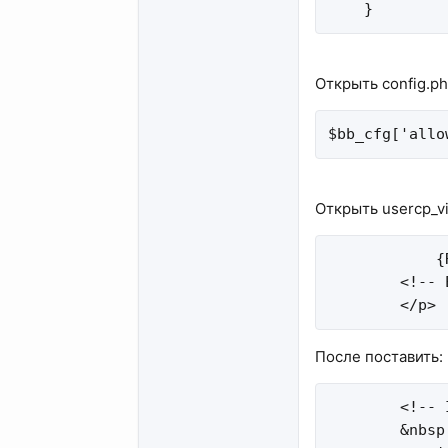
    }
Открыть config.ph
$bb_cfg['allo
Открыть usercp_vie
            {
        <!-- 
        </p>
После поставить:
        <!-- 
        &nbsp