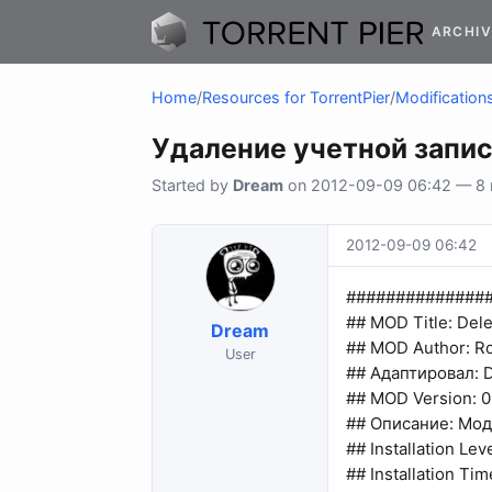
ARCHIV
Home
/
Resources for TorrentPier
/
Modifications
Удаление учетной запис
Started by
Dream
on 2012-09-09 06:42 — 8 r
2012-09-09 06:42
##############
## MOD Title: Del
Dream
## MOD Author: R
User
## Адаптировал: 
## MOD Version: 0
## Описание: Мод
## Installation Lev
## Installation Tim