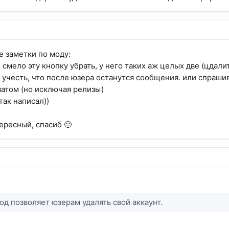
е заметки по моду:
 смело эту кнопку убрать, у него таких аж целых две (цдали
о учесть, что после юзера останутся сообщения. или спраши
матом (но исключая релизы)
так написал))
ересный, спасиб 🙂
од позволяет юзерам удалять свой аккаунт.