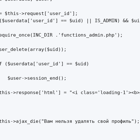
= $this->request['user_id'];

($userdata['user_id'] == $uid) || IS_ADMIN) && $ui
equire_once(INC_DIR .'functions_admin.php');

ser_delete(array($uid));

f ($userdata['user_id'] == $uid)

   $user->session_end();

this->response['html'] = "<i class='loading-1'><b>
this->ajax_die("Вам нельзя удалять свой профиль");
