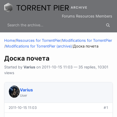
ARCHIVE
Forums
Resources
Members
Home
/
Resources for TorrentPier
/
Modifications for TorrentPier
/
Modifications for TorrentPier (archive)
/
Доска почета
Доска почета
Started by
Varius
on 2011-10-15 11:03 — 35 replies, 10301
views
Varius
User
2011-10-15 11:03
#1