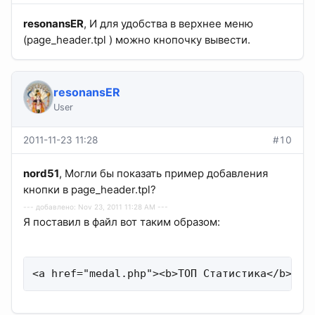
resonansER
, И для удобства в верхнее меню
(page_header.tpl ) можно кнопочку вывести.
resonansER
User
2011-11-23 11:28
#10
nord51
, Могли бы показать пример добавления
кнопки в page_header.tpl?
--- добавлено: Nov 23, 2011 11:28 AM ---
Я поставил в файл вот таким образом:
<a href="medal.php"><b>ТОП Статистика</b></a