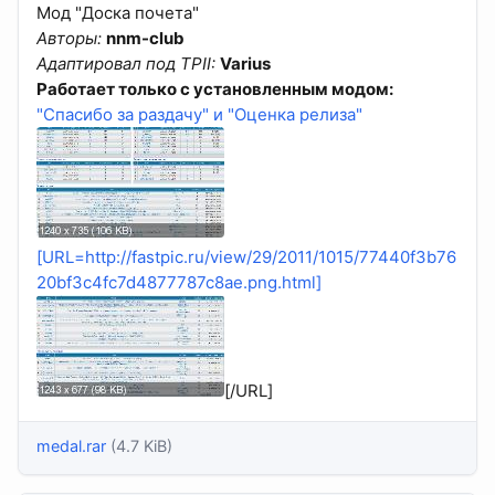
Мод "Доска почета"
Авторы:
nnm-club
Адаптировал под TPII:
Varius
Работает только с установленным модом:
"Спасибо за раздачу" и "Оценка релиза"
[URL=http://fastpic.ru/view/29/2011/1015/77440f3b76
20bf3c4fc7d4877787c8ae.png.html]
[/URL]
medal.rar
(4.7 KiB)