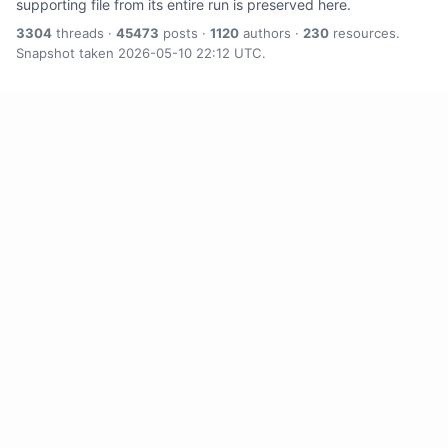
supporting file from its entire run is preserved here.
3304
threads ·
45473
posts ·
1120
authors ·
230
resources.
Snapshot taken 2026-05-10 22:12 UTC.