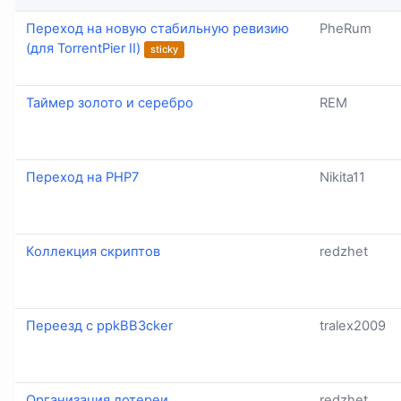
Переход на новую стабильную ревизию
PheRum
(для TorrentPier II)
sticky
Таймер золото и серебро
REM
Переход на PHP7
Nikita11
Коллекция скриптов
redzhet
Переезд с ppkBB3cker
tralex2009
Организация лотереи
redzhet