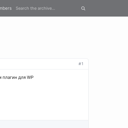
mbers
#1
м плагин для WP