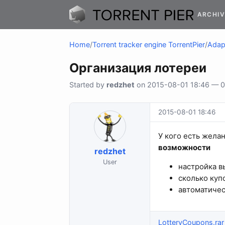
ARCHIV
Home
/
Torrent tracker engine TorrentPier
/
Adapt
Организация лотереи
Started by
redzhet
on 2015-08-01 18:46 — 0 
2015-08-01 18:46
У кого есть жела
возможности
redzhet
User
настройка в
сколько куп
автоматиче
LotteryCoupons.rar