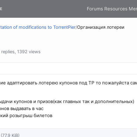
Forums
Resources
Me
E
ation of modifications to TorrentPier
/
Организация лотереи
replies, 1392 views
ние адаптировать лотерею купонов под TP то пожалуйста са
ыдачи купонов и призов(как главных так и дополнительных)
онов выдавать в час
ский розыгрыш билетов
(77.9 KiB)