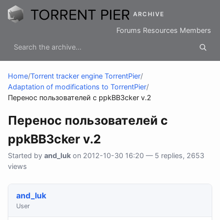
ARCHIVE
Forums
Resources
Members
Home
/
Torrent tracker engine TorrentPier
/
Adaptation of modifications to TorrentPier
/
Перенос пользователей с ppkBB3cker v.2
Перенос пользователей с
ppkBB3cker v.2
Started by
and_luk
on 2012-10-30 16:20 — 5 replies, 2653
views
and_luk
User