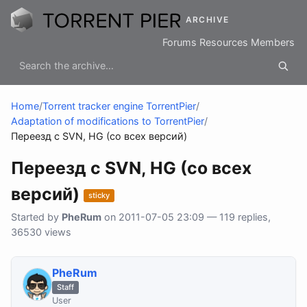
ARCHIVE
Forums
Resources
Members
Home
/
Torrent tracker engine TorrentPier
/
Adaptation of modifications to TorrentPier
/
Переезд с SVN, HG (со всех версий)
Переезд с SVN, HG (со всех
версий)
sticky
Started by
PheRum
on 2011-07-05 23:09 — 119 replies,
36530 views
PheRum
Staff
User