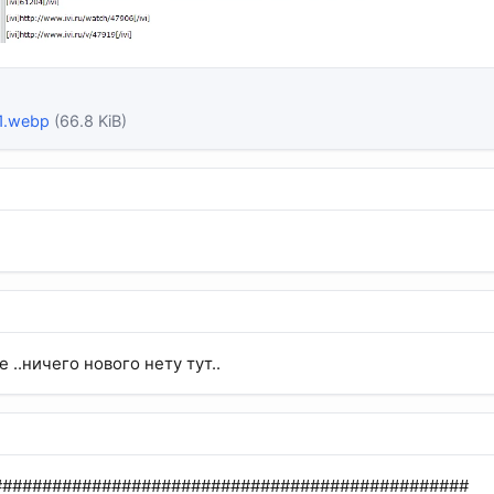
1.webp
(66.8 KiB)
e ..ничего нового нету тут..
################################################