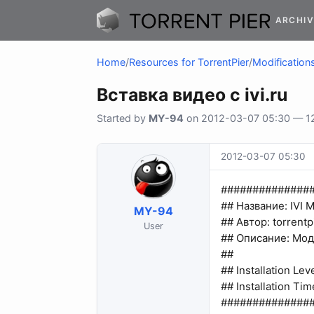
ARCHIV
Home
/
Resources for TorrentPier
/
Modifications
Вставка видео с ivi.ru
Started by
MY-94
on 2012-03-07 05:30 — 12 
2012-03-07 05:30
##############
## Название: IVI 
MY-94
## Автор: torrentp
User
## Описание: Мод 
##
## Installation Lev
## Installation Ti
##############