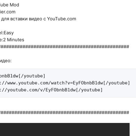
Tube Mod
ier.com
 для вставки видео c YouTube.com
el:Easy
me:2 Minutes
################################################
идео:
bnbB1dw[/youtube]

://www.youtube.com/watch?v=EyFObnbB1dw[/youtube]

://youtube.com/v/EyFObnbB1dw[/youtube]
################################################