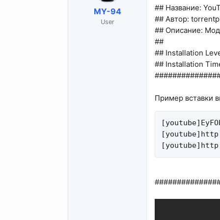
## Название: You
MY-94
## Автор: torrentp
User
## Описание: Мод
##
## Installation Lev
## Installation Ti
##############
Пример вставки в
[youtube]EyFO
[youtube]http
[youtube]http
##############