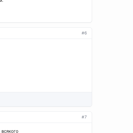
м.
#6
#7
о всякого