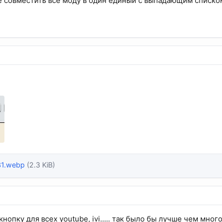
 совместить все моду в один единый с выпадающим списко
31.webp
(2.3 KiB)
кнопку для всех youtube, ivi..... так было бы лучше чем мног