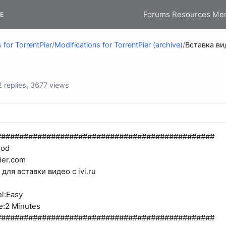
Forums
Resources
Me
E
 for TorrentPier
/
Modifications for TorrentPier (archive)
/
Вставка вид
replies, 3677 views
################################################
Mod
ier.com
для вставки видео c ivi.ru
el:Easy
me:2 Minutes
################################################