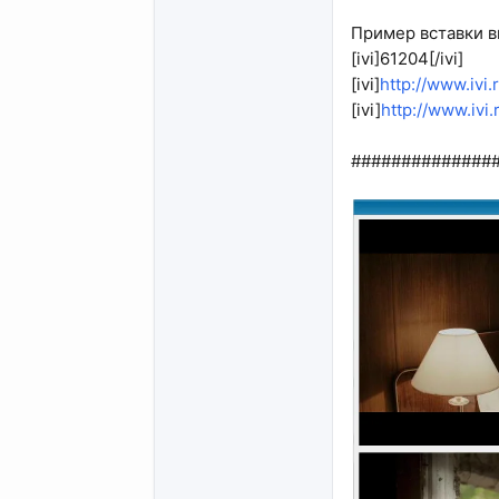
Пример вставки в
[ivi]61204[/ivi]
[ivi]
http://www.ivi.
[ivi]
http://www.ivi.
##############