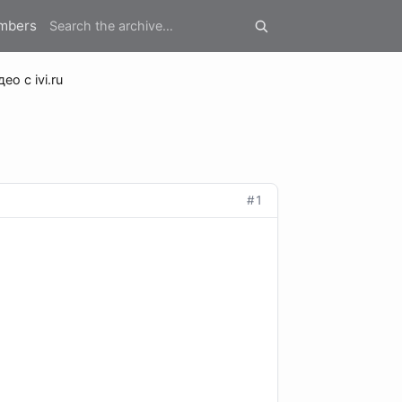
mbers
ео с ivi.ru
#1