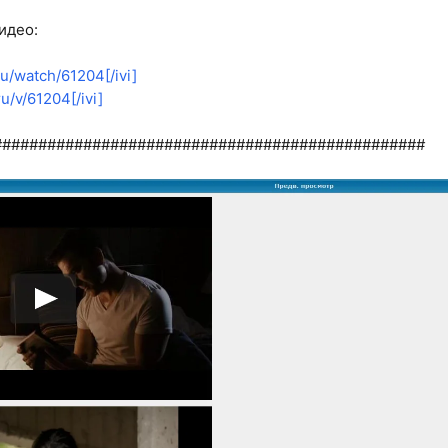
идео:
ru/watch/61204[/ivi]
ru/v/61204[/ivi]
################################################