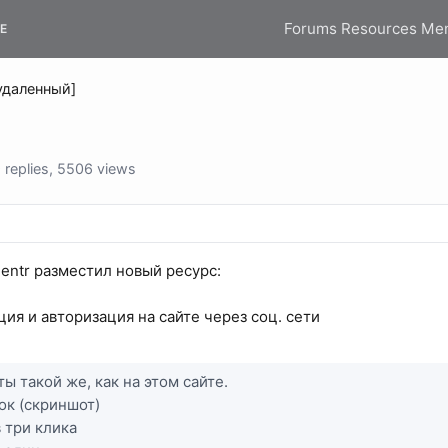
Forums
Resources
Me
E
[удаленный]
replies, 5506 views
entr разместил новый ресурс:
ция и авторизация на сайте через соц. сети
ы такой же, как на этом сайте.
нок (скриншот)
в три клика