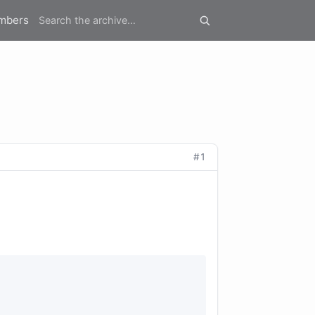
mbers
#1