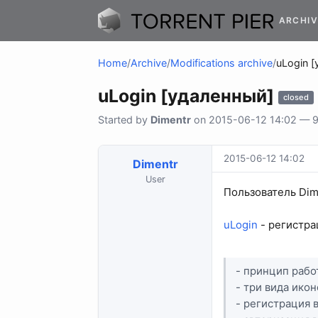
ARCHIV
Home
/
Archive
/
Modifications archive
/
uLogin 
uLogin [удаленный]
closed
Started by
Dimentr
on 2015-06-12 14:02 — 9 
2015-06-12 14:02
Dimentr
User
Пользователь Dim
uLogin
- регистра
- принцип работ
- три вида ико
- регистрация 