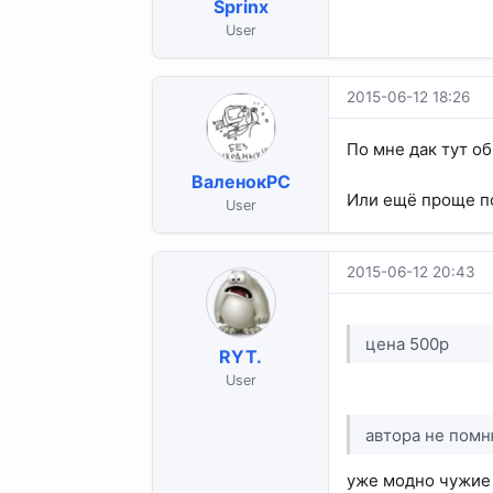
Sprinx
User
2015-06-12 18:26
По мне дак тут о
ВаленокPC
Или ещё проще по
User
2015-06-12 20:43
цена 500р
RYT.
User
автора не пом
уже модно чужие