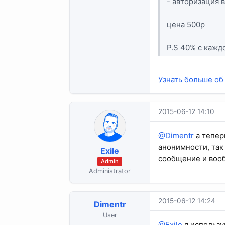
- авторизация 
цена 500р
P.S 40% с кажд
Узнать больше об 
2015-06-12 14:10
@Dimentr
а тепер
анонимности, так
Exile
сообщение и воо
Admin
Administrator
2015-06-12 14:24
Dimentr
User
@Exile
я использу