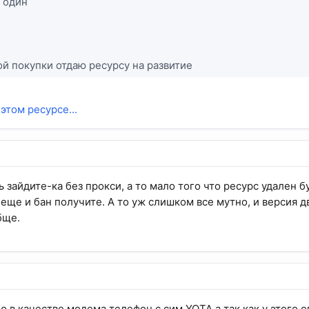
в один
ой покупки отдаю ресурсу на развитие
этом ресурсе...
ь зайдите-ка без прокси, а то мало того что ресурс удален 
 еще и бан получите. А то уж слишком все мутно, и версия д
бще.
ю в качестве модема телефон с сим YOTA а так как у этого 