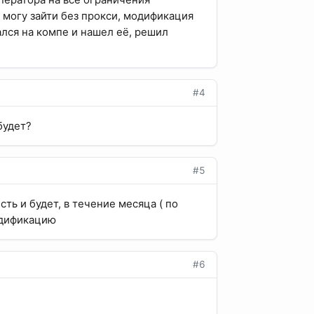
е могу зайти без прокси, модификация
ался на компе и нашел её, решил
#4
будет?
#5
ть и будет, в течение месяца ( по
одификацию
#6