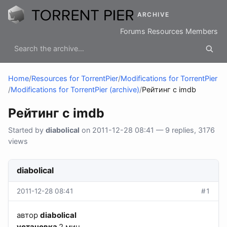
ARCHIVE
Forums
Resources
Members
Home
/
Resources for TorrentPier
/
Modifications for TorrentPier
/
Modifications for TorrentPier (archive)
/
Рейтинг с imdb
Рейтинг с imdb
Started by
diabolical
on 2011-12-28 08:41 — 9 replies, 3176
views
diabolical
2011-12-28 08:41
#1
автор
diabolical
установка
2 мин