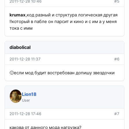
2011-12-28 10:46
#5
krumax
,код разный и структура логическая другая
!!который в пабле он парсит и кино и с им а у меня
тока с имм
diabolical
2011-12-28 11:37
#6
🙂если мод будит востребован допишу звездочки
Lion18
User
2011-12-28 17:46
#7
какова от данного мода нагрузка?