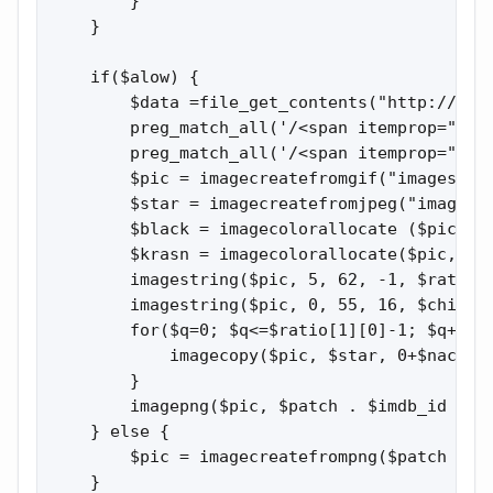
        }

    }

    if($alow) {

        $data =file_get_contents("http://www.
        preg_match_all('/<span itemprop="rati
        preg_match_all('/<span itemprop="rati
        $pic = imagecreatefromgif("images/imd
        $star = imagecreatefromjpeg("images/s
        $black = imagecolorallocate ($pic, 0,
        $krasn = imagecolorallocate($pic, 255
        imagestring($pic, 5, 62, -1, $ratio[1
        imagestring($pic, 0, 55, 16, $chislo[
        for($q=0; $q<=$ratio[1][0]-1; $q++,$n
            imagecopy($pic, $star, 0+$nacolo,
        }

        imagepng($pic, $patch . $imdb_id .'.p
    } else {

        $pic = imagecreatefrompng($patch . $i
    }
