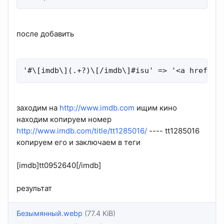
после добавить
'#\[imdb\](.+?)\[/imdb\]#isu' => '<a href="h
заходим на
http://www.imdb.com
ищим кино
находим копируем номер
http://www.imdb.com/title/tt1285016/
---- tt1285016
копируем его и заключаем в теги
[imdb]tt0952640[/imdb]
результат
Безымянный.webp
(77.4 KiB)