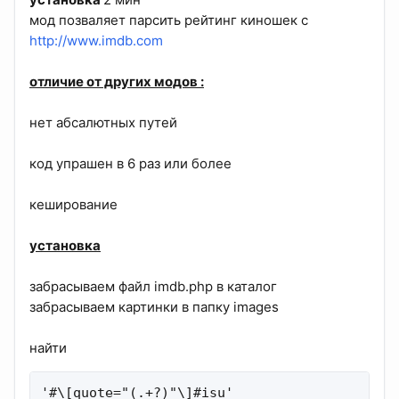
мод позваляет парсить рейтинг киношек с
http://www.imdb.com
отличие от других модов :
нет абсалютных путей
код упрашен в 6 раз или более
кеширование
установка
забрасываем файл imdb.php в каталог
забрасываем картинки в папку images
найти
'#\[quote="(.+?)"\]#isu'                    