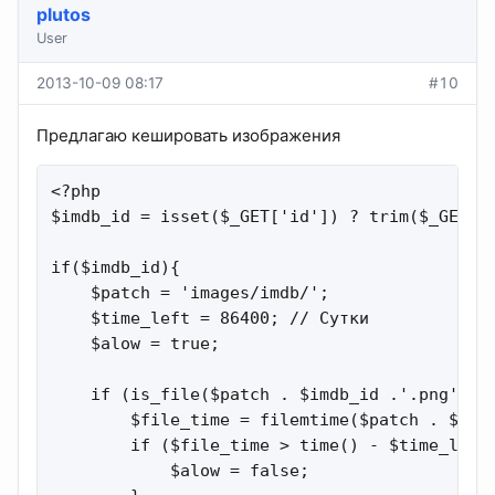
plutos
User
2013-10-09 08:17
#10
Предлагаю кешировать изображения
<?php

$imdb_id = isset($_GET['id']) ? trim($_GET['i
if($imdb_id){

    $patch = 'images/imdb/';

    $time_left = 86400; // Сутки

    $alow = true;

    if (is_file($patch . $imdb_id .'.png')) {
        $file_time = filemtime($patch . $imdb
        if ($file_time > time() - $time_left)
            $alow = false;
