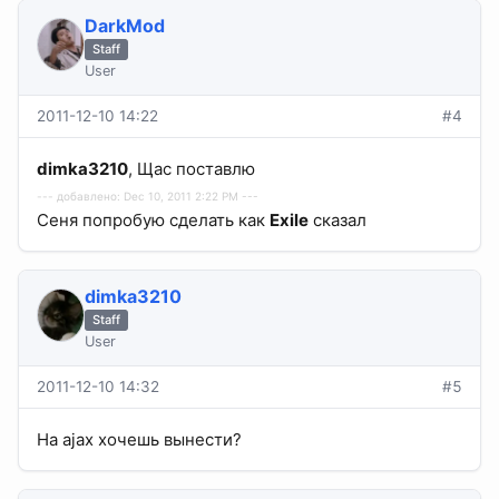
DarkMod
Staff
User
2011-12-10 14:22
#4
dimka3210
, Щас поставлю
--- добавлено: Dec 10, 2011 2:22 PM ---
Сеня попробую сделать как
Exile
сказал
dimka3210
Staff
User
2011-12-10 14:32
#5
На ajax хочешь вынести?