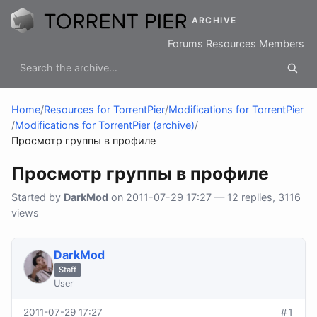
ARCHIVE
Forums
Resources
Members
Home
/
Resources for TorrentPier
/
Modifications for TorrentPier
/
Modifications for TorrentPier (archive)
/
Просмотр группы в профиле
Просмотр группы в профиле
Started by
DarkMod
on 2011-07-29 17:27 — 12 replies, 3116
views
DarkMod
Staff
User
2011-07-29 17:27
#1