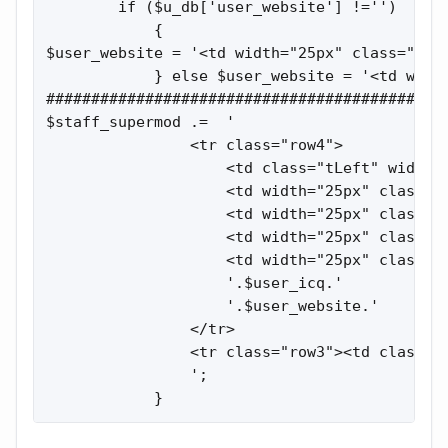
        if ($u_db['user_website'] !='')

            {

$user_website = '<td width="25px" class="tCe
            } else $user_website = '<td width
#############################################
$staff_supermod .=  '

                <tr class="row4">

                    <td class="tLeft" width="
                    <td width="25px" class="t
                    <td width="25px" class="
                    <td width="25px" class="
                    <td width="25px" class="
                    '.$user_icq.'         

                    '.$user_website.'

                </tr>

                <tr class="row3"><td class="s
                ';

            }