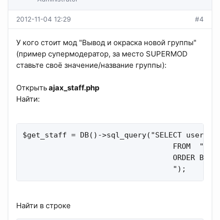
2012-11-04 12:29
#4
У кого стоит мод "Вывод и окраска новой группы"
(пример супермодератор, за место SUPERMOD
ставьте своё значение/название группы):
Открыть
ajax_staff.php
Найти:
$get_staff = DB()->sql_query("SELECT username
                                  FROM  ".BB_
                                  ORDER BY us
                                  ");
Найти в строке