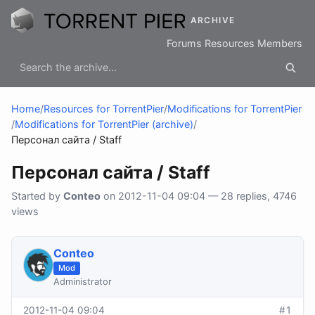
ARCHIVE
Forums
Resources
Members
Home
/
Resources for TorrentPier
/
Modifications for TorrentPier
/
Modifications for TorrentPier (archive)
/
Персонал сайта / Staff
Персонал сайта / Staff
Started by
Conteo
on 2012-11-04 09:04 — 28 replies, 4746
views
Conteo
Mod
Administrator
2012-11-04 09:04
#1