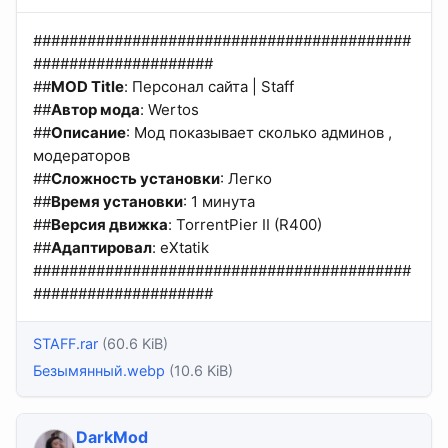
##########################################
####################
##
MOD Title
: Персонал сайта | Staff
##
Автор мода
: Wertos
##
Описание
: Мод показывает сколько админов ,
модераторов
##
Сложность установки
: Легко
##
Время установки
: 1 минута
##
Версия движка
: TorrentPier II (R400)
##
Адаптировал
: eXtatik
##########################################
####################
STAFF.rar
(60.6 KiB)
Безымянный.webp
(10.6 KiB)
DarkMod