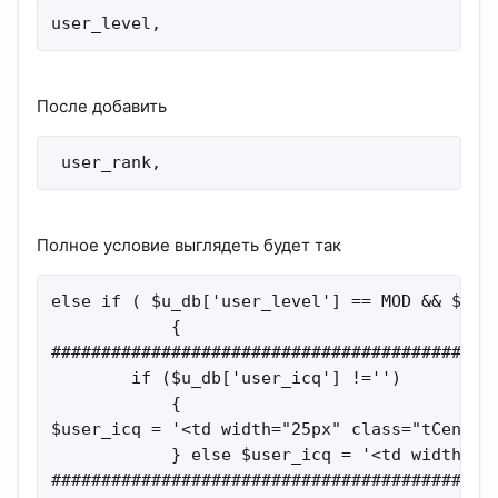
user_level,
После добавить
 user_rank,
Полное условие выглядеть будет так
else if ( $u_db['user_level'] == MOD && $u_db
            {

#############################################
        if ($u_db['user_icq'] !='')

            {

$user_icq = '<td width="25px" class="tCenter
            } else $user_icq = '<td width="25
#############################################