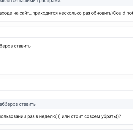
бывается вашими граберами.
аходе на сайт...приходится несколько раз обновить)Could not c
беров ставить
абберов ставить
спользовании раз в неделю))) или стоит совсем убрать))?