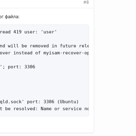
#8
ог файла:
read 419 user: 'user'

nd will be removed in future releases.

over instead of myisam-recover-options is deprecat
'; port: 3306

qld.sock' port: 3306 (Ubuntu)

t be resolved: Name or service not known