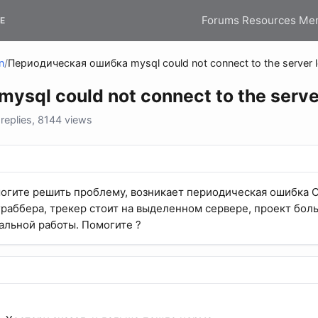
Forums
Resources
Me
E
n
/
Периодическая ошибка mysql could not connect to the server l
sql could not connect to the server
eplies, 8144 views
гите решить проблему, возникает периодическая ошибка Coul
граббера, трекер стоит на выделенном сервере, проект бол
альной работы. Помогите ?