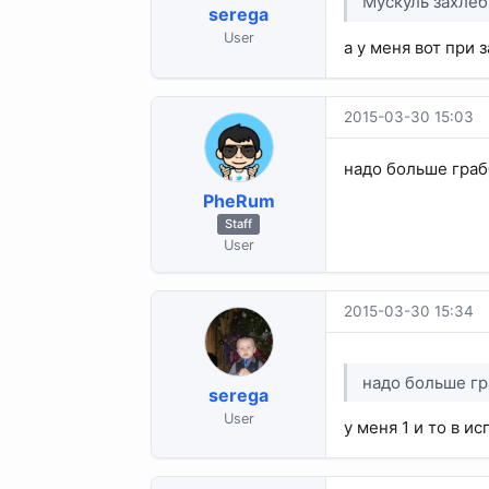
Мускуль захле
serega
User
а у меня вот при з
2015-03-30 15:03
надо больше граб
PheRum
Staff
User
2015-03-30 15:34
надо больше гр
serega
User
у меня 1 и то в и