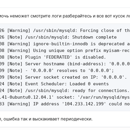
очь неможет смотрите логи разберайтесь и все вот кусок л
26 [Warning] /usr/sbin/mysqld: Forcing close of th
26 [Note] /usr/sbin/mysqld: Shutdown complete

08 [Warning] ignore-builtin-innodb is deprecated a
08 [Warning] Using unique option prefix myisam-rec
08 [Note] Plugin 'FEDERATED' is disabled.

09 [Note] Server hostname (bind-address): '0.0.0.0
09 [Note] - '0.0.0.0' resolves to '0.0.0.0';

09 [Note] Server socket created on IP: '0.0.0.0'.

24 [Note] Event Scheduler: Loaded 0 events

24 [Note] /usr/sbin/mysqld: ready for connections.

.41-0ubuntu0.12.04.1' socket: '/var/run/mysqld/mys
33 [Warning] IP address '104.233.142.199' could no
, ошибка так и выскакивает периодически.