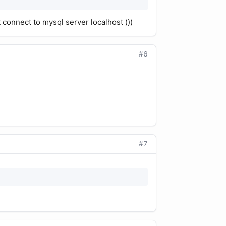
onnect to mysql server localhost )))
#6
#7