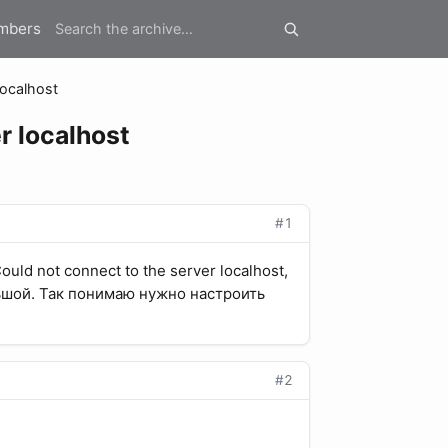
mbers
ocalhost
 localhost
#1
d not connect to the server localhost,
ьшой. Так понимаю нужно настроить
#2