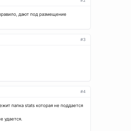
#2
к правило, дают под размещение
#3
#4
ежит папка stats которая не поддается
не удается.