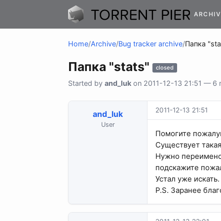
ARCHIV
Home
/
Archive
/
Bug tracker archive
/
Папка "sta
Папка "stats"
closed
Started by
and_luk
on 2011-12-13 21:51 — 6 r
2011-12-13 21:51
and_luk
User
Помогите пожалу
Существует такая 
Нужно переименова
подскажите пожа
Устал уже искать.
P.S. Заранее благ