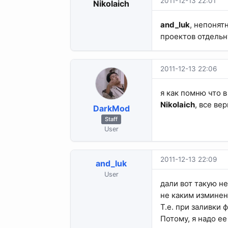
2011-12-13 22:01
Nikolaich
and_luk
, непонят
проектов отдельну
2011-12-13 22:06
я как помню что в
Nikolaich
, все ве
DarkMod
Staff
User
2011-12-13 22:09
and_luk
User
дали вот такую не
не каким изминен
Т.е. при заливки 
Потому, я надо ее