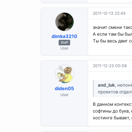
2011-12-13 22:45
значит смени тако
А если там бы был
dimka3210
Ты бы весь двиг 
Staff
User
2011-12-23 00:08
and_luk
, непон
diden05
проектов отдел
User
В данном контекс
софтины до букв,
хостинге бывает,