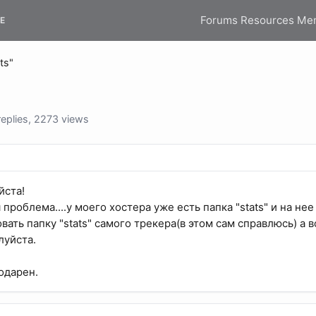
Forums
Resources
Me
E
ts"
eplies, 2273 views
йста!
проблема....у моего хостера уже есть папка "stats" и на нее 
ть папку "stats" самого трекера(в этом сам справлюсь) а вот 
луйста.
одарен.