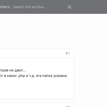
mbers
#1
прав не дают...
в каких .php и т.д. эта папка указана