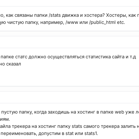
но, как связаны папки /stats движка и хостера? Хостеры, ка
ю чистую папку, например, /www или /public_html etc.
 папке статс должно осуществляться статистика сайта и т.д
рно сказал
 пустую папку, когда заходишь на хостинг в папке web уже л
иям.
файла трекера на хостинг папку stats самого трекера залить 
 переименовать, допустим в stat или stats1.