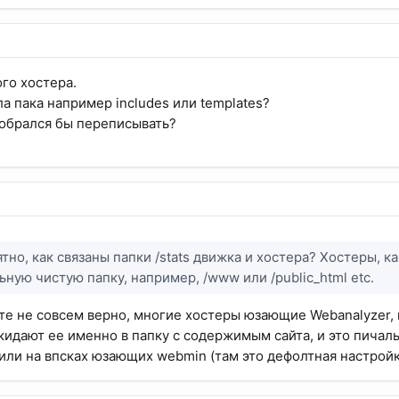
го хостера.
а пака например includes или templates?
собрался бы переписывать?
ятно, как связаны папки /stats движка и хостера? Хостеры, 
ьную чистую папку, например, /www или /public_html etc.
те не совсем верно, многие хостеры юзающие Webanalyzer, 
 кидают ее именно в папку с содержимым сайта, и это пичаль
 или на впсках юзающих webmin (там это дефолтная настройк