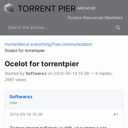
ARCHIVE
Forums
Resources
Members
Home
/
About everything
/
Free communication
/
Ocelot for torrentpier
Ocelot for torrentpier
Started by
Softwarez
on 2014-05-14 15:38 — 6 replies,
2681 views
Softwarez
User
2014-05-14 15:38
#1
Долгое время работал на xbtt, но в связи с его