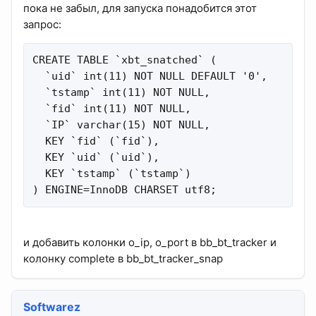
пока не забыл, для запуска понадобится этот
запрос:
CREATE TABLE `xbt_snatched` (

  `uid` int(11) NOT NULL DEFAULT '0',

  `tstamp` int(11) NOT NULL,

  `fid` int(11) NOT NULL,

  `IP` varchar(15) NOT NULL,

  KEY `fid` (`fid`),

  KEY `uid` (`uid`),

  KEY `tstamp` (`tstamp`)

) ENGINE=InnoDB CHARSET utf8;
и добавить колонки o_ip, o_port в bb_bt_tracker и
колонку complete в bb_bt_tracker_snap
Softwarez