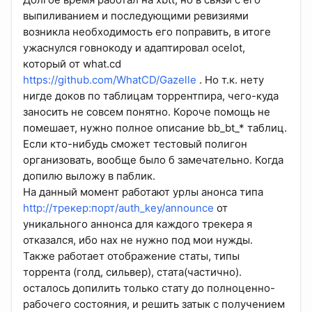
выпиливанием и последующими ревизиями
возникла необходимость его поправить, в итоге
ужаснулся говнокоду и адаптировал ocelot,
который от what.cd
https://github.com/WhatCD/Gazelle
. Но т.к. нету
нигде доков по таблицам торрентпира, чего-куда
заносить не совсем понятно. Короче помощь не
помешает, нужно полное описание bb_bt_* таблиц.
Если кто-нибудь сможет тестовый полигон
организовать, вообще было б замечательно. Когда
допилю выложу в паблик.
На данный момент работают урлы анонса типа
http://трекер:порт/auth_key/announce
от
уникального аннонса для каждого трекера я
отказался, ибо нах не нужно под мои нужды.
Также работает отображение статы, типы
торрента (голд, сильвер), стата(частично).
осталось допилить только стату до полноценно-
рабочего состояния, и решить затык с получением