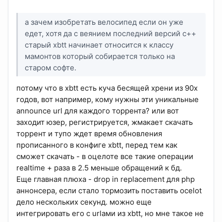
а зачем изобретать велосипед если он уже
едет, хотя да с веянием последний версий с++
старый xbtt начинает относится к классу
мамонтов который собирается только на
старом софте.
потому что в xbtt есть куча бесящей хрени из 90х
годов, вот например, кому нужны эти уникальные
announce url для каждого торрента? или вот
заходит юзер, регистрируется, жмакает скачать
торрент и тупо ждет время обновления
прописанного в конфиге xbtt, перед тем как
сможет скачать - в оцелоте все такие операции
realtime + раза в 2.5 меньше обращений к бд.
Еще главная плюха - drop in replacement для php
аннонсера, если стало тормозить поставить ocelot
дело нескольких секунд. можно еще
интегрировать его с urlами из xbtt, но мне такое не