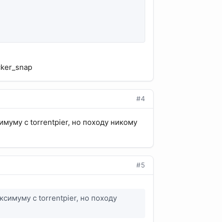
cker_snap
#4
уму с torrentpier, но походу никому
#5
имуму с torrentpier, но походу