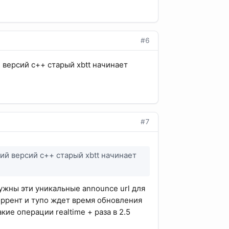
#6
 версий с++ старый xbtt начинает
#7
ний версий с++ старый xbtt начинает
нужны эти уникальные announce url для
оррент и тупо ждет время обновления
кие операции realtime + раза в 2.5