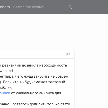
mbers
#1
ми ревизиями возникла необходимость
what.cd
ентпира, чего-куда заносить не совсем
ц. Если кто-нибудь сможет тестовый
паблик.
nounce
от уникального аннонса для
тично). осталось допилить только стату