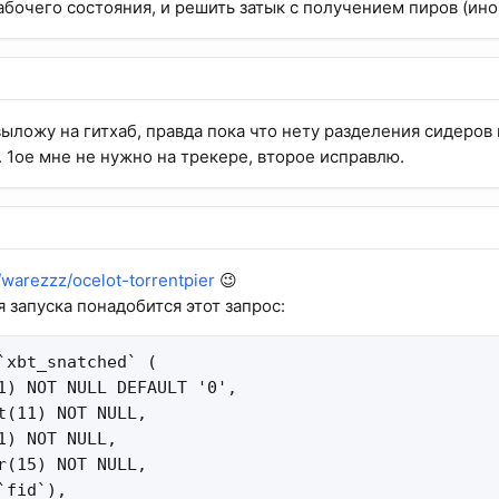
бочего состояния, и решить затык с получением пиров (иног
ыложу на гитхаб, правда пока что нету разделения сидеров н
. 1ое мне не нужно на трекере, второе исправлю.
/warezzz/ocelot-torrentpier
😉
я запуска понадобится этот запрос:
`xbt_snatched` (

1) NOT NULL DEFAULT '0',

t(11) NOT NULL,

1) NOT NULL,

r(15) NOT NULL,

fid`),
