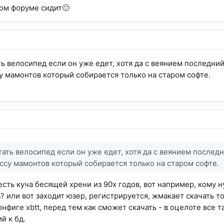
ом форуме сидит🙁
ть велосипед если он уже едет, хотя да с веянием последний
су мамонтов который собирается только на старом софте.
тать велосипед если он уже едет, хотя да с веянием послед
ассу мамонтов который собирается только на старом софте.
 есть куча бесящей хрени из 90х годов, вот например, кому 
? или вот заходит юзер, регистрируется, жмакает скачать т
нфиге xbtt, перед тем как сможет скачать - в оцелоте все та
й к бд.