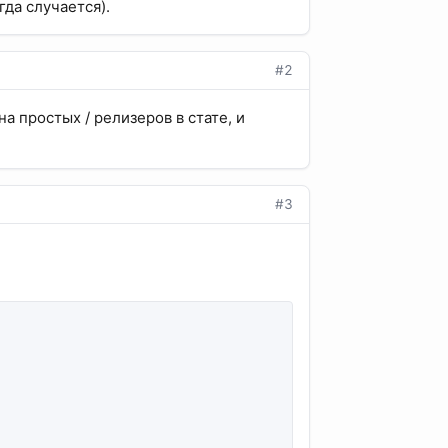
да случается).
#2
а простых / релизеров в стате, и
#3