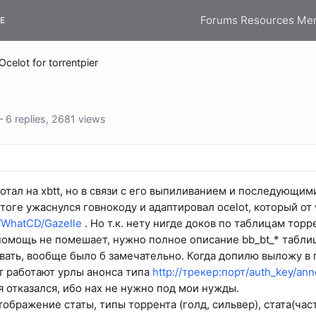
Forums
Resources
Me
E
Ocelot for torrentpier
6 replies, 2681 views
отал на xbtt, но в связи с его выпиливанием и последующи
итоге ужаснулся говнокоду и адаптировал ocelot, который от 
m/WhatCD/Gazelle
. Но т.к. нету нигде доков по таблицам торр
помощь не помешает, нужно полное описание bb_bt_* табли
вать, вообще было б замечательно. Когда допилю выложу в 
 работают урлы анонса типа
http://трекер:порт/auth_key/an
я отказался, ибо нах не нужно под мои нужды.
ображение статы, типы торрента (голд, сильвер), стата(час