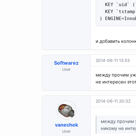
  KEY `uid` (`
  KEY `tstamp
) ENGINE=Inno
и добавить колонк
2014-06-11 13:53
Softwarez
User
между прочим уже
не интересен этот
2014-06-11 20:32
между прочим у
vanechek
никому не интер
User