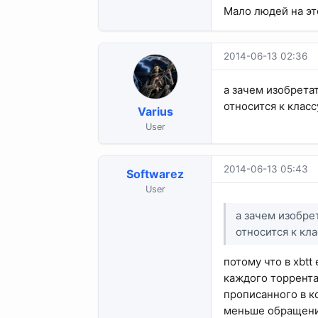
Мало людей на эт
2014-06-13 02:36
а зачем изобрета
относится к клас
Varius
User
2014-06-13 05:43
Softwarez
User
а зачем изобре
относится к кл
потому что в xbtt
каждого торрента
прописанного в ко
меньше обращени