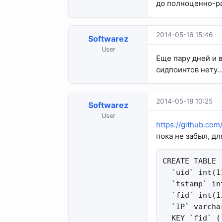
до полноценно-ра
2014-05-16 15:46
Softwarez
User
Еще пару дней и в
сидпоинтов нету..
2014-05-18 10:25
Softwarez
User
https://github.com
пока не забыл, дл
CREATE TABLE 
  `uid` int(1
  `tstamp` in
  `fid` int(1
  `IP` varcha
  KEY `fid` (`