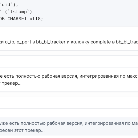
uid`),

` (`tstamp`)

DB CHARSET utf8;
и o_ip, o_port в bb_bt_tracker и колонку complete в bb_bt_tra
 есть полностью рабочая версия, интегрированная по максим
 трекер...
же есть полностью рабочая версия, интегрированная по макс
есен этот трекер...