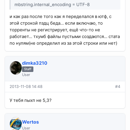
mbstring.internal_encoding = UTF-8
и как раз после того как я переделался в ютф, с
этой строкой пздц беда... если включаю, то
торренты не регистрирует, ещё что-то не
работает... тхумб файлы пустыми создаются... стата
по нулям(не определил из за этой строки или нет)
dimka3210
Staff
User
2013-11-08 14:48
#4
У тебя пыхп не 5,3?
Wertos
User