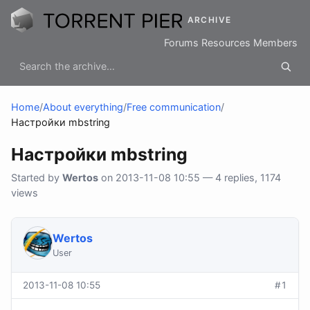
ARCHIVE
Forums
Resources
Members
Home
/
About everything
/
Free communication
/
Настройки mbstring
Настройки mbstring
Started by
Wertos
on 2013-11-08 10:55 — 4 replies, 1174
views
Wertos
User
2013-11-08 10:55
#1