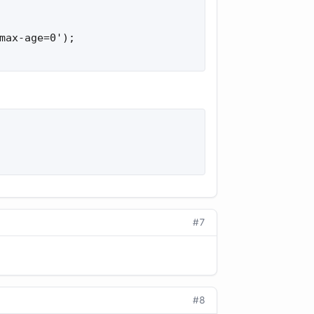
max-age=0');

#7
#8