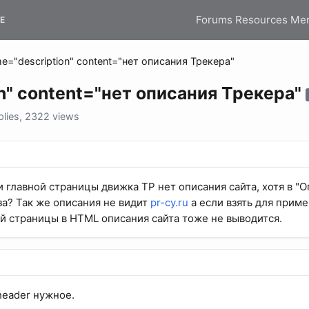
Forums
Resources
Me
E
e="description" content="нет описания Трекера"
n" content="нет описания Трекера"
lies, 2322 views
главной страницы движка ТР нет описания сайта, хотя в "Оп
за? Так же описания не видит
pr-cy.ru
а если взять для прим
й страницы в HTML описания сайта тоже не выводится.
header нужное.