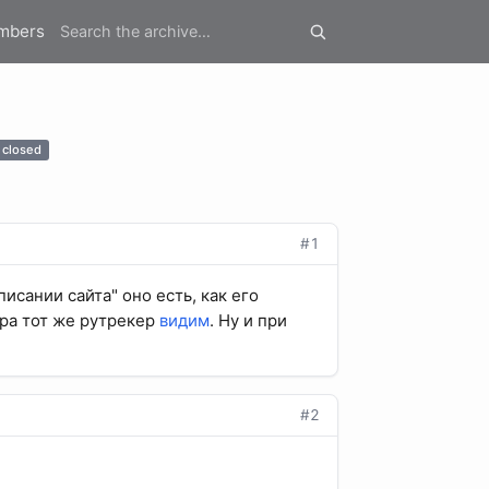
mbers
closed
#1
исании сайта" оно есть, как его
ера тот же рутрекер
видим
. Ну и при
#2