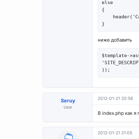
else

{

    header('C
}
ниже добавить
$template->as
'SITE_DESCRIP
));
2012-01-21 20:58
Seruy
User
В index.php как я
2012-01-21 21:05