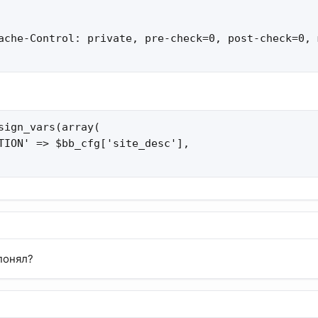
ache-Control: private, pre-check=0, post-check=0, 
sign_vars(array(

TION' => $bb_cfg['site_desc'],

 понял?