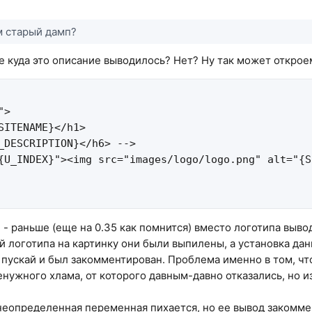
м старый дамп?
е куда это описание выводилось? Нет? Ну так может откро
>

SITENAME}</h1>

_DESCRIPTION}</h6> -->

{U_INDEX}"><img src="images/logo/logo.png" alt="{S
л - раньше (еще на 0.35 как помнится) вместо логотипа выво
й логотипа на картинку они были выпилены, а установка дан
 пускай и был закомментирован. Проблема именно в том, ч
нужного хлама, от которого давным-давно отказались, но и
 неопределенная переменная пихается, но ее вывод закомме