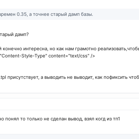
времен 0.35, а точнее старый дамп базы.
старый дамп?
 конечно интересна, но как нам грамотно реализовать,что
"Content-Style-Type" content="text/css" />
.tpl присутствует, а выводить не выводит, как пофиксить ч
но понял то только не сделан вывод, взял когд из тп1