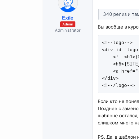
340 релиз и та
Exile
Admin
Вы вообще в курс
Administrator
<!--logo-->

<div id="logo"
    <!--<h1>{
    <h6>{SITE
    <a href="
</div>

<!--/logo-->
Если кто не поня
Позднее с замено
шаблоне остался,
слишком много не
PS. Да, в шаблон