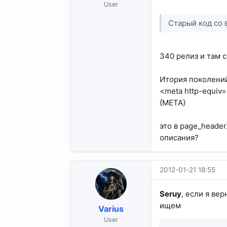
User
Старый код со 
340 релиз и там 
Итория поколений
<meta http-equiv=
{META}
это в page_header
описания?
2012-01-21 18:55
Seruy
, если я вер
ищем
Varius
User