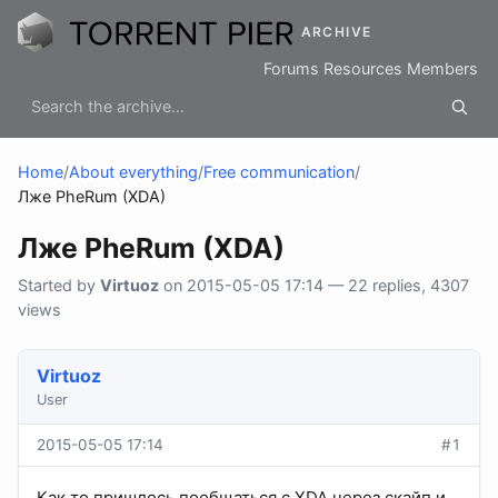
ARCHIVE
Forums
Resources
Members
Home
/
About everything
/
Free communication
/
Лже PheRum (XDA)
Лже PheRum (XDA)
Started by
Virtuoz
on 2015-05-05 17:14 — 22 replies, 4307
views
Virtuoz
User
2015-05-05 17:14
#1
Как то пришлось пообщаться с XDA через скайп и