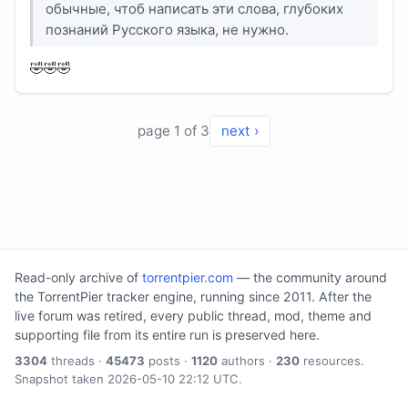
обычные, чтоб написать эти слова, глубоких
познаний Русского языка, не нужно.
🤣🤣🤣
page 1 of 3
next ›
Read-only archive of
torrentpier.com
— the community around
the TorrentPier tracker engine, running since 2011. After the
live forum was retired, every public thread, mod, theme and
supporting file from its entire run is preserved here.
3304
threads ·
45473
posts ·
1120
authors ·
230
resources.
Snapshot taken 2026-05-10 22:12 UTC.