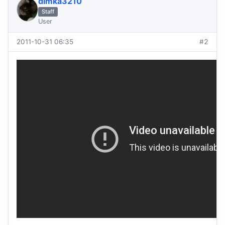
dimka3210
Staff
User
2011-10-31 06:35
#2