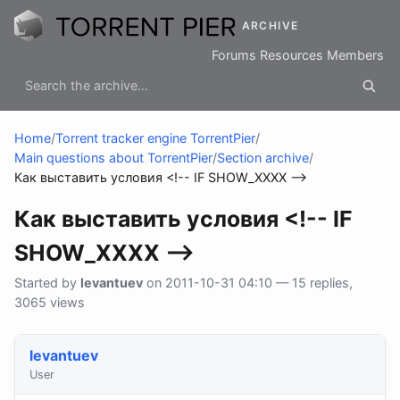
ARCHIVE
Forums
Resources
Members
Home
/
Torrent tracker engine TorrentPier
/
Main questions about TorrentPier
/
Section archive
/
Как выставить условия <!-- IF SHOW_ХХХХ -->
Как выставить условия <!-- IF
SHOW_ХХХХ -->
Started by
levantuev
on 2011-10-31 04:10 — 15 replies,
3065 views
levantuev
User