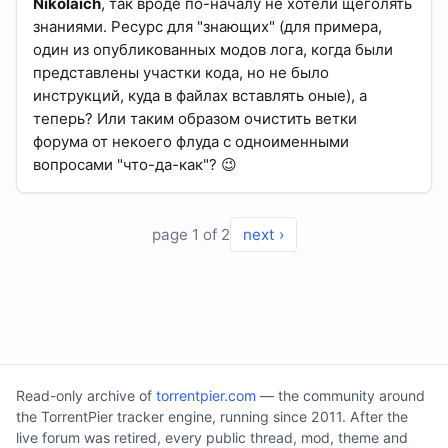
Nikolaich
, так вроде по-началу не хотели щеголять
знаниями. Ресурс для "знающих" (для примера,
один из опубликованных модов лога, когда были
представлены участки кода, но не было
инструкций, куда в файлах вставлять оные), а
теперь? Или таким образом очистить ветки
форума от некоего флуда с одноименными
вопросами "что-да-как"? 😉
page 1 of 2
next ›
Read-only archive of
torrentpier.com
— the community around
the TorrentPier tracker engine, running since 2011. After the
live forum was retired, every public thread, mod, theme and