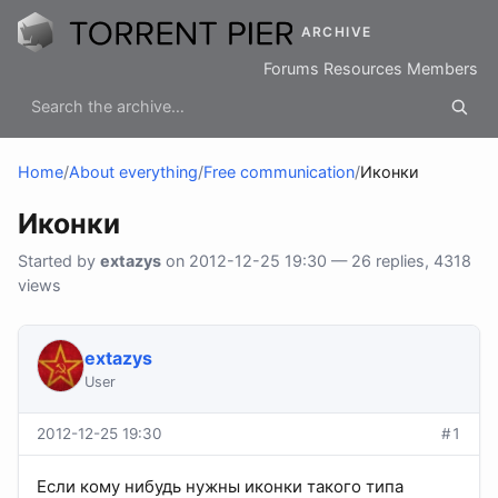
ARCHIVE
Forums
Resources
Members
Home
/
About everything
/
Free communication
/
Иконки
Иконки
Started by
extazys
on 2012-12-25 19:30 — 26 replies, 4318
views
extazys
User
2012-12-25 19:30
#1
Если кому нибудь нужны иконки такого типа