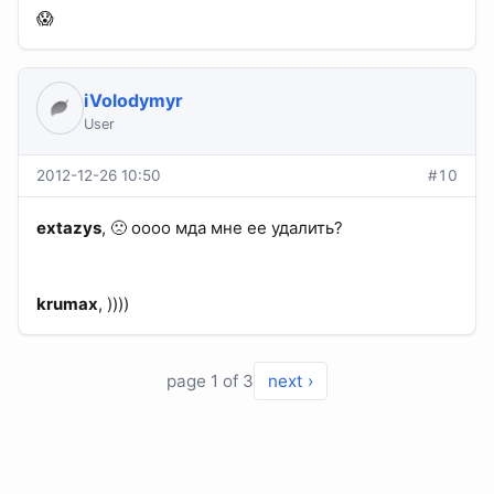
😱
iVolodymyr
User
2012-12-26 10:50
#10
extazys
, 🙁 оооо мда мне ее удалить?
krumax
, ))))
page 1 of 3
next ›