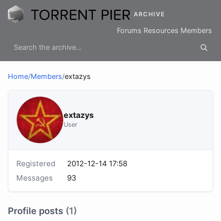
ARCHIVE
Forums
Resources
Members
Home
/
Members
/
extazys
extazys
User
Registered
2012-12-14 17:58
Messages
93
Profile posts
(1)