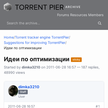
ARCHIVE
Forums
Resources
Members
Home
/
Torrent tracker engine TorrentPier
/
Suggestions for improving TorrentPier
/
Идеи по оптимизации
Идеи по оптимизации
sticky
Started by
dimka3210
on 2011-06-28 16:57 — 187 replies,
48990 views
dimka3210
Staff
User
2011-06-28 16:57
#1