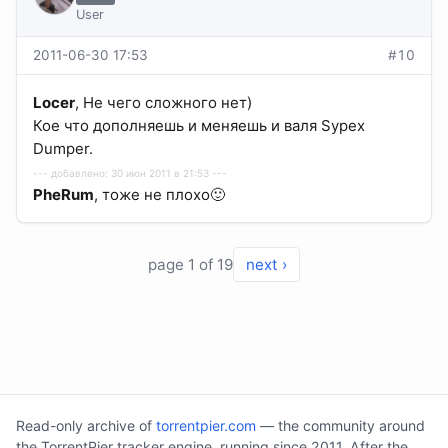
User
2011-06-30 17:53
#10
Locer
, Не чего сложного нет)
Кое что дополняешь и меняешь и валя Sypex
Dumper.
--- добавлено: 30 июн 2011 в 21:53 ---
PheRum
, тоже не плохо🙂
page 1 of 19
next ›
Read-only archive of
torrentpier.com
— the community around
the TorrentPier tracker engine, running since 2011. After the