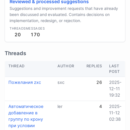
Reviewed & processed suggestions
Suggestions and improvement requests that have already
been discussed and evaluated. Contains decisions on
implementation, redesign, or rejection.
THREADS
MESSAGES
20
170
Threads
THREAD
AUTHOR
REPLIES
LAST
POST
Пожелания zxc
sхс
26
2025-
12-11
19:32
Автоматическое
ler
4
2025-
добавление в
11-12
группу по крону
02:38
при условии