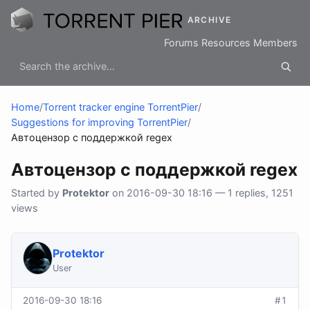
ARCHIVE
Forums
Resources
Members
Home
/
Torrent tracker engine TorrentPier
/
Suggestions for improving TorrentPier
/
Автоцензор с поддержкой regex
Автоцензор с поддержкой regex
Started by
Protektor
on 2016-09-30 18:16 — 1 replies, 1251
views
Protektor
User
2016-09-30 18:16
#1