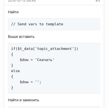
2015-10-13 06:45
#3
Найти
// Send vars to template
Выше вставить
if($t_data['topic_attachment'])

{

    $dow = 'Скачать'

}   

else

{

    $dow = '';

}
Найти и заменить