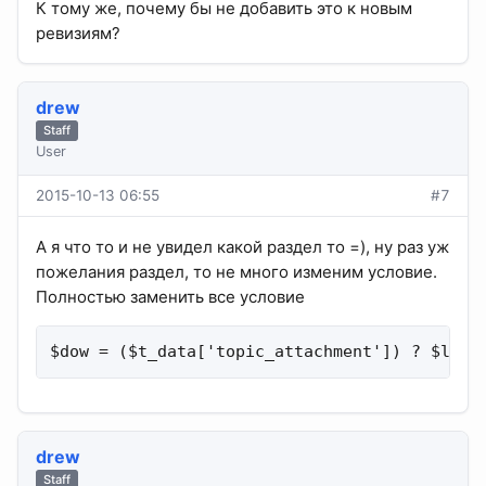
К тому же, почему бы не добавить это к новым
ревизиям?
drew
Staff
User
2015-10-13 06:55
#7
А я что то и не увидел какой раздел то =), ну раз уж
пожелания раздел, то не много изменим условие.
Полностью заменить все условие
$dow = ($t_data['topic_attachment']) ? $lang
drew
Staff