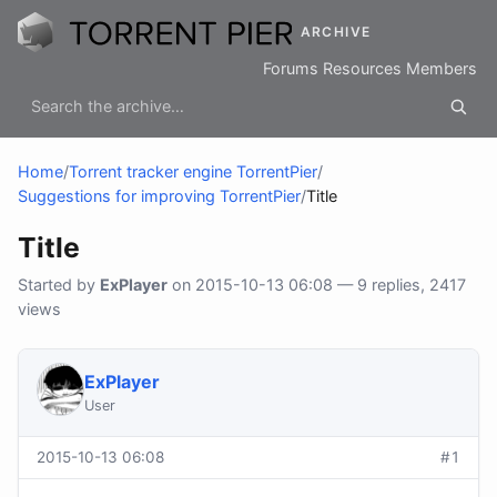
ARCHIVE
Forums
Resources
Members
Home
/
Torrent tracker engine TorrentPier
/
Suggestions for improving TorrentPier
/
Title
Title
Started by
ExPlayer
on 2015-10-13 06:08 — 9 replies, 2417
views
ExPlayer
User
2015-10-13 06:08
#1