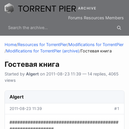
ARCHIVE
Forums
Resources
Members
Home
/
Resources for TorrentPier
/
Modifications for TorrentPier
/
Modifications for TorrentPier (archive)
/
Гостевая книга
Гостевая книга
Started by
Algert
on 2011-08-23 11:39 — 14 replies, 4065
views
Algert
2011-08-23 11:39
#1
##########################################
#################