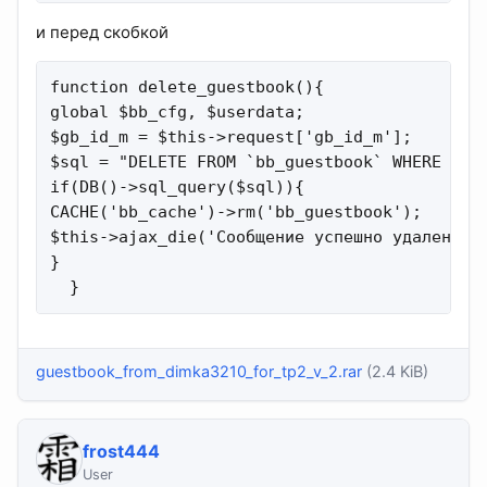
и перед скобкой
function delete_guestbook(){

global $bb_cfg, $userdata;

$gb_id_m = $this->request['gb_id_m'];

$sql = "DELETE FROM `bb_guestbook` WHERE `bb_
if(DB()->sql_query($sql)){

CACHE('bb_cache')->rm('bb_guestbook');

$this->ajax_die('Сообщение успешно удалено!')
}

  }
guestbook_from_dimka3210_for_tp2_v_2.rar
(2.4 KiB)
frost444
User