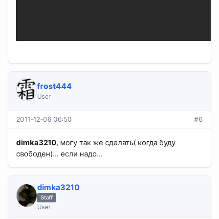
frost444
User
2011-12-06 06:50
#6
dimka3210
, могу так же сделать( когда буду
свободен)... если надо...
dimka3210
Staff
User