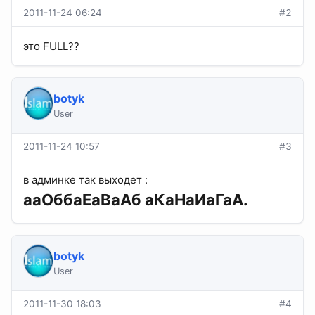
2011-11-24 06:24
#2
это FULL??
botyk
User
2011-11-24 10:57
#3
в админке так выходет :
ааОббаЕаВаАб аКаНаИаГаА.
botyk
User
2011-11-30 18:03
#4