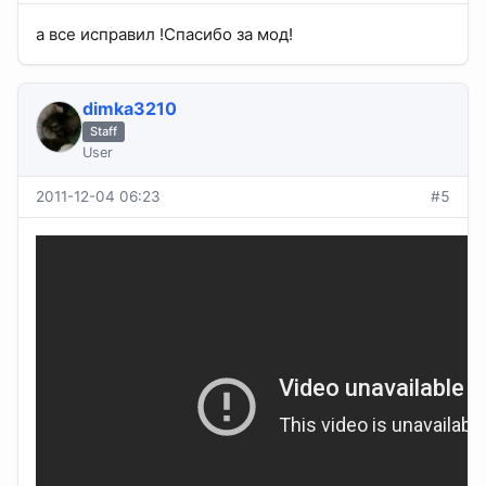
а все исправил !Спасибо за мод!
dimka3210
Staff
User
2011-12-04 06:23
#5