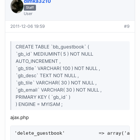
dimka3210
Staff
User
2011-12-06 19:59
#9
CREATE TABLE `bb_guestbook` (
`gb_id` MEDIUMINT( 5 ) NOT NULL
AUTO_INCREMENT ,
`gb_title` VARCHAR( 100 ) NOT NULL ,
`gb_desc` TEXT NOT NULL ,
`gb_tile` VARCHAR( 30 ) NOT NULL ,
`gb_email` VARCHAR( 30 ) NOT NULL ,
PRIMARY KEY ( `gb_id` )
) ENGINE = MYISAM ;
ajax.php
'delete_guestbook'            => array('admi