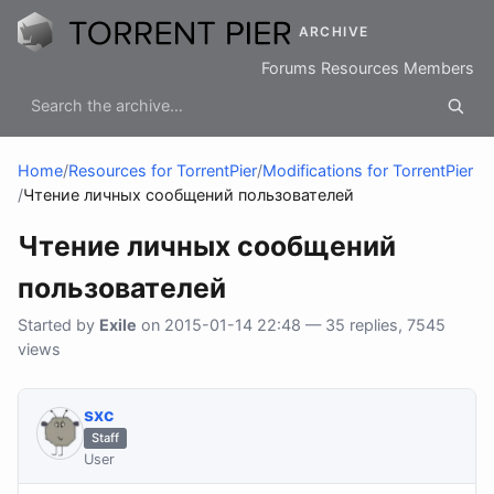
ARCHIVE
Forums
Resources
Members
Home
/
Resources for TorrentPier
/
Modifications for TorrentPier
/
Чтение личных сообщений пользователей
Чтение личных сообщений
пользователей
Started by
Exile
on 2015-01-14 22:48 — 35 replies, 7545
views
sхс
Staff
User