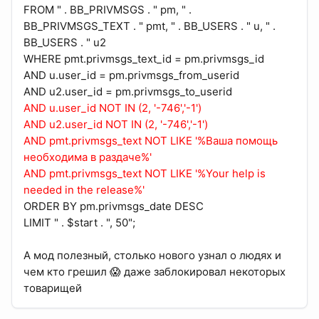
FROM " . BB_PRIVMSGS . " pm, " .
BB_PRIVMSGS_TEXT . " pmt, " . BB_USERS . " u, " .
BB_USERS . " u2
WHERE pmt.privmsgs_text_id = pm.privmsgs_id
AND u.user_id = pm.privmsgs_from_userid
AND u2.user_id = pm.privmsgs_to_userid
AND u.user_id NOT IN (2, '-746','-1')
AND u2.user_id NOT IN (2, '-746','-1')
AND pmt.privmsgs_text NOT LIKE '%Ваша помощь
необходима в раздаче%'
AND pmt.privmsgs_text NOT LIKE '%Your help is
needed in the release%'
ORDER BY pm.privmsgs_date DESC
LIMIT " . $start . ", 50";
А мод полезный, столько нового узнал о людях и
чем кто грешил 😱 даже заблокировал некоторых
товарищей