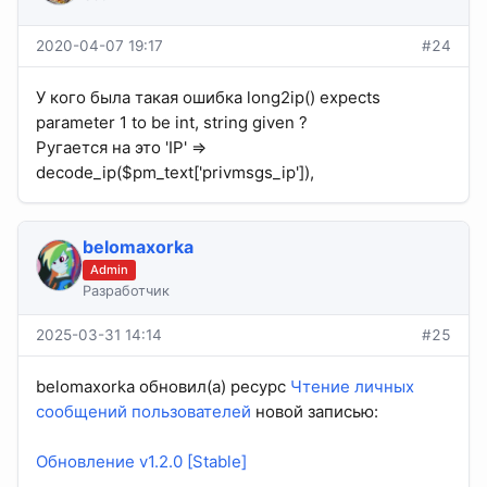
2020-04-07 19:17
#24
У кого была такая ошибка long2ip() expects
parameter 1 to be int, string given ?
Ругается на это 'IP' =>
decode_ip($pm_text['privmsgs_ip']),
belomaxorka
Admin
Разработчик
2025-03-31 14:14
#25
belomaxorka обновил(а) ресурс
Чтение личных
сообщений пользователей
новой записью:
Обновление v1.2.0 [Stable]