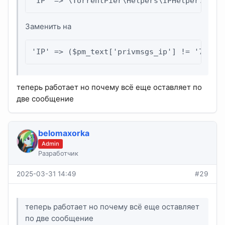
'IP' => \TorrentPier\Helpers\IPHelper::lon
Заменить на
'IP' => ($pm_text['privmsgs_ip'] != '7f000
теперь работает но почему всё еще оставляет по
две сообщение
belomaxorka
Admin
Разработчик
2025-03-31 14:49
#29
теперь работает но почему всё еще оставляет
по две сообщение