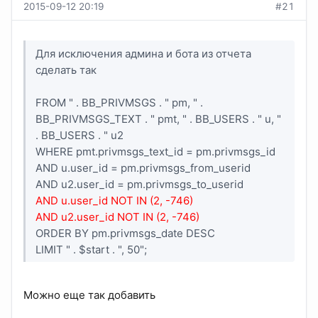
2015-09-12 20:19
#21
Для исключения админа и бота из отчета
сделать так
FROM " . BB_PRIVMSGS . " pm, " .
BB_PRIVMSGS_TEXT . " pmt, " . BB_USERS . " u, "
. BB_USERS . " u2
WHERE pmt.privmsgs_text_id = pm.privmsgs_id
AND u.user_id = pm.privmsgs_from_userid
AND u2.user_id = pm.privmsgs_to_userid
AND u.user_id NOT IN (2, -746)
AND u2.user_id NOT IN (2, -746)
ORDER BY pm.privmsgs_date DESC
LIMIT " . $start . ", 50";
Можно еще так добавить