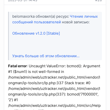
2025-03-31 14:43
#26
belomaxorka обновил(а) ресурс
Чтение личных
сообщений пользователей
новой записью:
Обновление v1.2.0 [Stable]
Узнать больше об этом обновлении...
Fatal error
: Uncaught ValueError: bcmod(): Argument
#1 ($num1) is not well-formed in
/home/admin/web/uztracker.net/public_html/vendor/l
ongman/ip-tools/src/Ip.php:337 Stack trace: #0
/home/admin/web/uztracker.net/public_html/vendor/l
ongman/ip-tools/src/Ip.php(337): bcmod('7f000001',
'2') #1
/home/admin/web/uztracker.net/public_html/src/Help