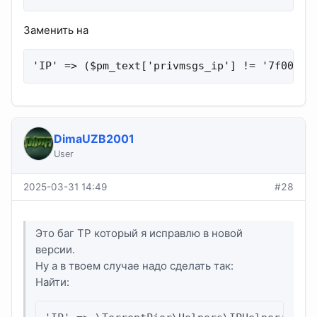
Заменить на
'IP' => ($pm_text['privmsgs_ip'] != '7f00000
DimaUZB2001
User
2025-03-31 14:49
#28
Это баг TP который я исправлю в новой
версии.
Ну а в твоем случае надо сделать так:
Найти: