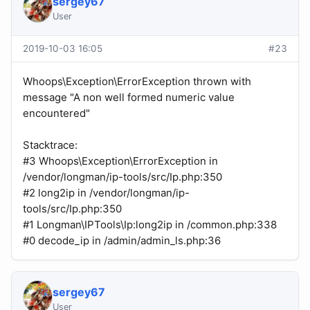
sergey67
User
2019-10-03 16:05
#23
Whoops\Exception\ErrorException thrown with
message "A non well formed numeric value
encountered"
Stacktrace:
#3 Whoops\Exception\ErrorException in
/vendor/longman/ip-tools/src/Ip.php:350
#2 long2ip in /vendor/longman/ip-
tools/src/Ip.php:350
#1 Longman\IPTools\Ip:long2ip in /common.php:338
#0 decode_ip in /admin/admin_ls.php:36
sergey67
User