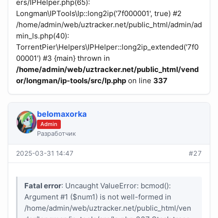
ers/IPHelper.php(65):
Longman\IPTools\Ip::long2ip('7f000001', true) #2
/home/admin/web/uztracker.net/public_html/admin/ad
min_ls.php(40):
TorrentPier\Helpers\IPHelper::long2ip_extended('7f0
00001') #3 {main} thrown in
/home/admin/web/uztracker.net/public_html/vend
or/longman/ip-tools/src/Ip.php
on line
337
belomaxorka
Admin
Разработчик
2025-03-31 14:47
#27
Fatal error
: Uncaught ValueError: bcmod():
Argument #1 ($num1) is not well-formed in
/home/admin/web/uztracker.net/public_html/ven