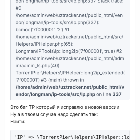
dor/longman/ip-tools/src/Ip.php:337 Stack trace:
#0
/home/admin/web/uztracker.net/public_html/ven
dor/longman/ip-tools/src/Ip.php(337):
bcmod('7f000001', '2') #1
/home/admin/web/uztracker.net/public_html/src/
Helpers/IPHelper.php(65):
Longman\IPTools\Ip::long2ip('7f000001', true) #2
/home/admin/web/uztracker.net/public_html/adm
in/admin_ls.php(40):
TorrentPier\Helpers\IPHelper::long2ip_extended(
'7f000001') #3 {main} thrown in
/home/admin/web/uztracker.net/public_html/v
endor/longman/ip-tools/src/Ip.php
on line
337
Это баг TP который я исправлю в новой версии.
Ну а в твоем случае надо сделать так:
Найти:
'IP' => \TorrentPier\Helpers\IPHelper::long2