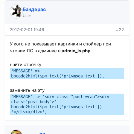
Бандерас
User
2017-02-01 19:46
#22
У кого не показывает картинки и спойлер при
чтении ЛС в админке в
admin_ls.php
найти строчку
'MESSAGE' =>
bbcode2html($pm_text['privmsgs_text']),
заменить на эту
'MESSAGE' => '<div class="post_wrap"><div
class="post_body">' .
bbcode2html($pm_text['privmsgs_text']) .
'</div></div>',