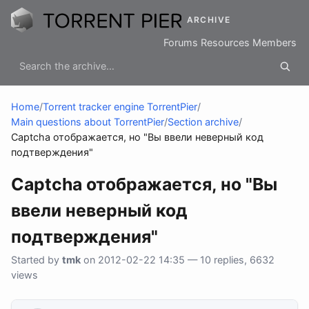
ARCHIVE
Forums
Resources
Members
Home
/
Torrent tracker engine TorrentPier
/
Main questions about TorrentPier
/
Section archive
/
Captcha отображается, но "Вы ввели неверный код
подтверждения"
Captcha отображается, но "Вы
ввели неверный код
подтверждения"
Started by
tmk
on 2012-02-22 14:35 — 10 replies, 6632
views