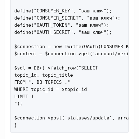
define("CONSUMER_KEY", "ваш ключ");

define("CONSUMER_SECRET", "ваш ключ");

define("OAUTH_TOKEN", "ваш ключ");

define("OAUTH_SECRET", "ваш ключ");

$connection = new TwitterOAuth(CONSUMER_KEY, 
$content = $connection->get('account/verify_c
$sql = DB()->fetch_row("SELECT

topic_id, topic_title

FROM ". BB_TOPICS ."

WHERE topic_id = $topic_id

LIMIT 1

");

$connection->post('statuses/update', array('
}