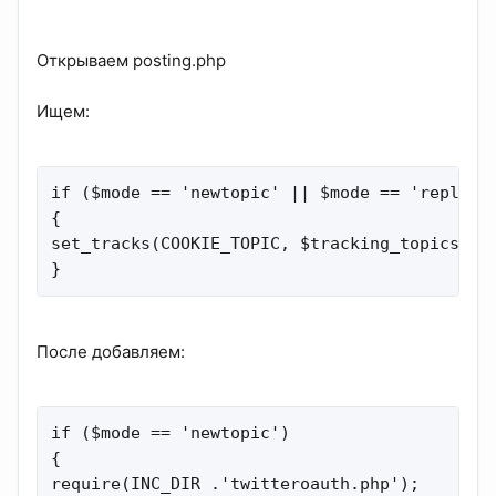
Открываем posting.php
Ищем:
if ($mode == 'newtopic' || $mode == 'reply')

{

set_tracks(COOKIE_TOPIC, $tracking_topics, $t
}
После добавляем:
if ($mode == 'newtopic')

{

require(INC_DIR .'twitteroauth.php');
