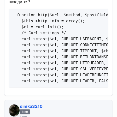
находится?
  function http($url, $method, $postfields = 
    $this->http_info = array();

    $ci = curl_init();

    /* Curl settings */

    curl_setopt($ci, CURLOPT_USERAGENT, $this
    curl_setopt($ci, CURLOPT_CONNECTTIMEOUT, 
    curl_setopt($ci, CURLOPT_TIMEOUT, $this->
    curl_setopt($ci, CURLOPT_RETURNTRANSFER, 
    curl_setopt($ci, CURLOPT_HTTPHEADER, arra
    curl_setopt($ci, CURLOPT_SSL_VERIFYPEER, 
    curl_setopt($ci, CURLOPT_HEADERFUNCTION, 
    curl_setopt($ci, CURLOPT_HEADER, FALSE);
dimka3210
Staff
User