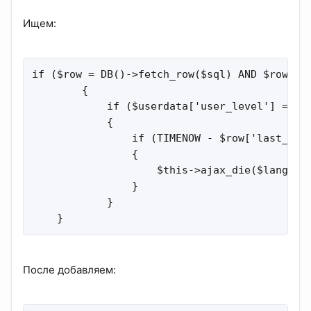
Ищем:
if ($row = DB()->fetch_row($sql) AND $row['la
        {

            if ($userdata['user_level'] == US
            {

                if (TIMENOW - $row['last_post
                {

                    $this->ajax_die($lang['FL
                }

            }

    }
После добавляем: