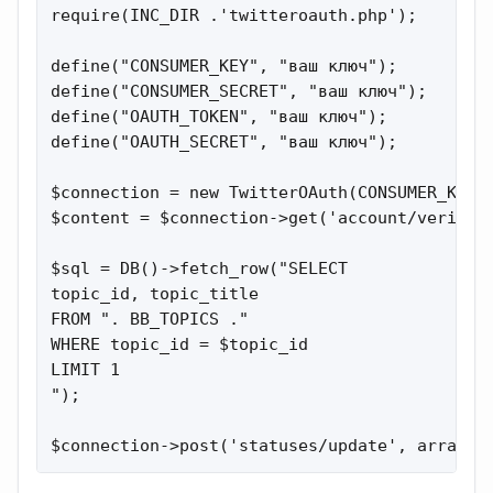
require(INC_DIR .'twitteroauth.php');

define("CONSUMER_KEY", "ваш ключ");

define("CONSUMER_SECRET", "ваш ключ");

define("OAUTH_TOKEN", "ваш ключ");

define("OAUTH_SECRET", "ваш ключ");

$connection = new TwitterOAuth(CONSUMER_KEY, 
$content = $connection->get('account/verify_c
$sql = DB()->fetch_row("SELECT

topic_id, topic_title

FROM ". BB_TOPICS ."

WHERE topic_id = $topic_id

LIMIT 1

");

$connection->post('statuses/update', array('