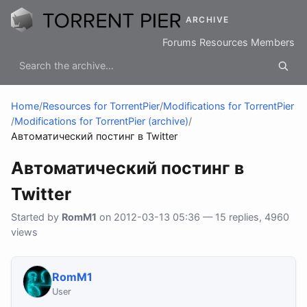
ARCHIVE
Forums
Resources
Members
Home
/
Resources for TorrentPier
/
Modifications for TorrentPier
/
Modifications for TorrentPier (archive)
/
Автоматический постинг в Twitter
Автоматический постинг в
Twitter
Started by
RomM1
on 2012-03-13 05:36 — 15 replies, 4960
views
RomM1
User