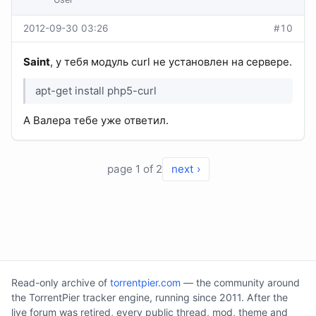
2012-09-30 03:26
#10
Saint
, у тебя модуль curl не установлен на сервере.
apt-get install php5-curl
А Валера тебе уже ответил.
page 1 of 2
next ›
Read-only archive of
torrentpier.com
— the community around
the TorrentPier tracker engine, running since 2011. After the
live forum was retired, every public thread, mod, theme and