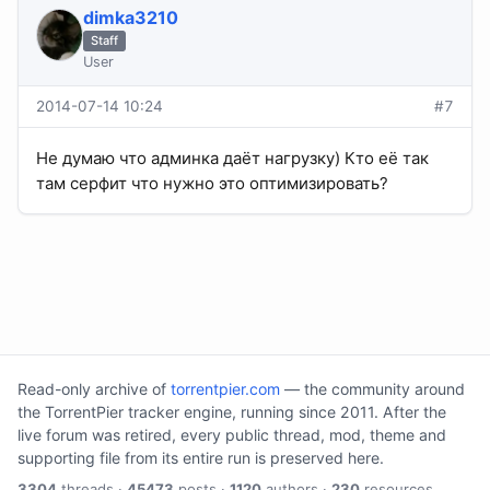
dimka3210
Staff
User
2014-07-14 10:24
#7
Не думаю что админка даёт нагрузку) Кто её так
там серфит что нужно это оптимизировать?
Read-only archive of
torrentpier.com
— the community around
the TorrentPier tracker engine, running since 2011. After the
live forum was retired, every public thread, mod, theme and
supporting file from its entire run is preserved here.
3304
threads ·
45473
posts ·
1120
authors ·
230
resources.