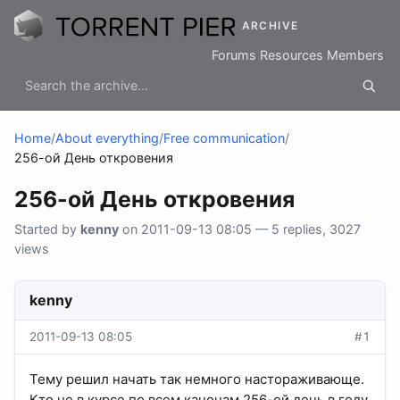
ARCHIVE
Forums
Resources
Members
Home
/
About everything
/
Free communication
/
256-ой День откровения
256-ой День откровения
Started by
kenny
on 2011-09-13 08:05 — 5 replies, 3027
views
kenny
2011-09-13 08:05
#1
Тему решил начать так немного настораживающе.
Кто не в курсе по всем канонам 256-ой день в году,