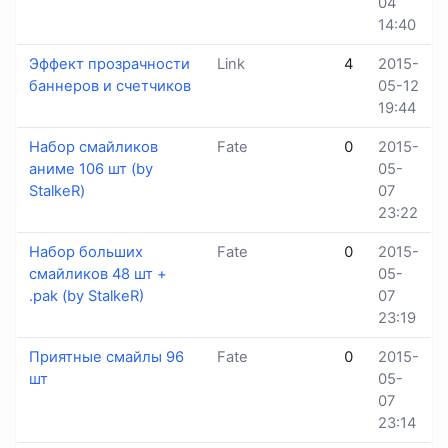
04
14:40
Эффект прозрачности
Link
4
2015-
баннеров и счетчиков
05-12
19:44
Набор смайликов
Fate
0
2015-
аниме 106 шт (by
05-
StalkeR)
07
23:22
Набор больших
Fate
0
2015-
смайликов 48 шт +
05-
.pak (by StalkeR)
07
23:19
Приятные смайлы 96
Fate
0
2015-
шт
05-
07
23:14