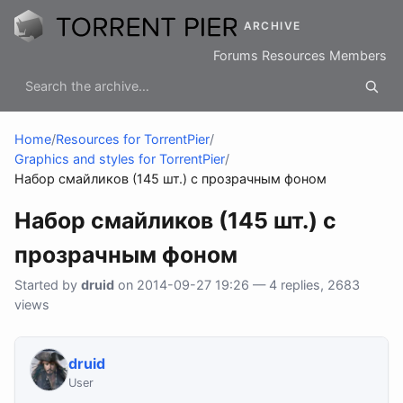
ARCHIVE
Forums
Resources
Members
Home
/
Resources for TorrentPier
/
Graphics and styles for TorrentPier
/
Набор смайликов (145 шт.) с прозрачным фоном
Набор смайликов (145 шт.) с
прозрачным фоном
Started by
druid
on 2014-09-27 19:26 — 4 replies, 2683
views
druid
User