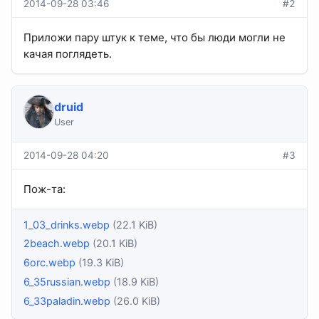
2014-09-28 03:46
#2
Приложи пару штук к теме, что бы люди могли не
качая поглядеть.
druid
User
2014-09-28 04:20
#3
Пож-та:
1_03_drinks.webp
(22.1 KiB)
2beach.webp
(20.1 KiB)
6orc.webp
(19.3 KiB)
6_35russian.webp
(18.9 KiB)
6_33paladin.webp
(26.0 KiB)