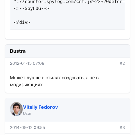
"://counter.spylog.com/cnt.js%22%20defer=%22d
<!--SpyLOG-->

</div>
Bustra
2012-01-15 07:08
#2
Может лучше в стилях создавать, а не в
модификациях
Vitaliy Fedorov
User
2014-09-12 09:55
#3