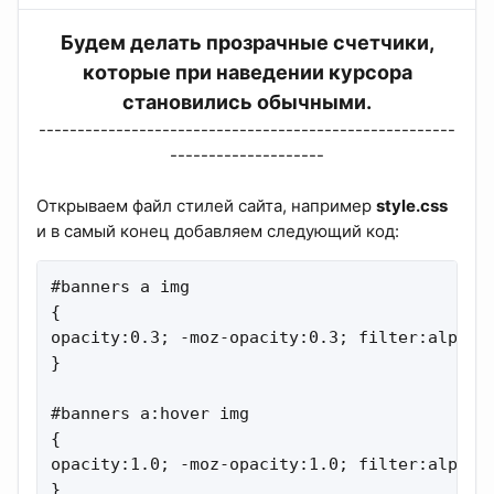
Будем делать прозрачные счетчики,
которые при наведении курсора
становились обычными.
------------------------------------------------------
--------------------​
Открываем файл стилей сайта, например
style.css
и в самый конец добавляем следующий код:
#banners a img

{

opacity:0.3; -moz-opacity:0.3; filter:alpha(o
}

#banners a:hover img

{

opacity:1.0; -moz-opacity:1.0; filter:alpha(o
}