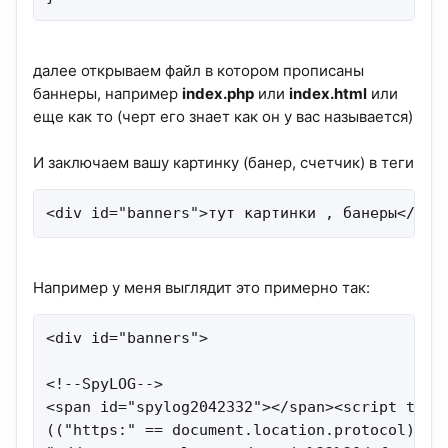
далее открываем файл в котором прописаны
баннеры, например
index.php
или
index.html
или
еще как то (черт его знает как он у вас называется)
И заключаем вашу картинку (банер, счетчик) в теги
<div id="banners">тут картинки , банеры</div
Например у меня выглядит это примерно так:
<div id="banners">

<!--SpyLOG-->

<span id="spylog2042332"></span><script type
(("https:" == document.location.protocol) ? "