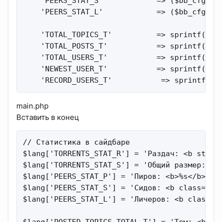
    'PEERS_STAT_S'            => ($bb_cfg['to
    'PEERS_STAT_L'            => ($bb_cfg['to
    'TOTAL_TOPICS_T'          => sprintf($lan
    'TOTAL_POSTS_T'           => sprintf($lan
    'TOTAL_USERS_T'           => sprintf($lan
    'NEWEST_USER_T'           => sprintf($lan
    'RECORD_USERS_T'           => sprintf($l
main.php
Вставить в конец
// Статистика в сайдбаре

$lang['TORRENTS_STAT_R'] = 'Раздач: <b style=
$lang['TORRENTS_STAT_S'] = 'Общий размер: <b>
$lang['PEERS_STAT_P'] = 'Пиров: <b>%s</b>';

$lang['PEERS_STAT_S'] = 'Сидов: <b class="see
$lang['PEERS_STAT_L'] = 'Личеров: <b class="l