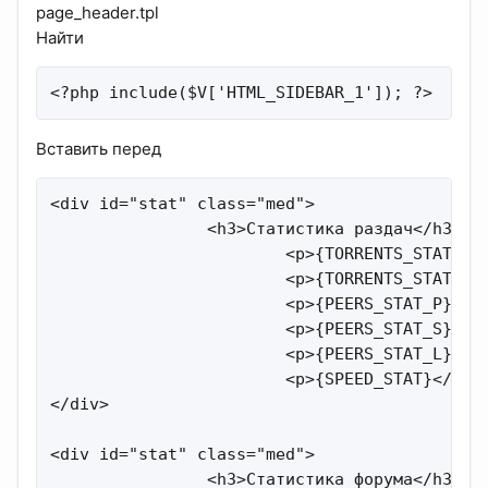
page_header.tpl
Найти
<?php include($V['HTML_SIDEBAR_1']); ?>
Вставить перед
<div id="stat" class="med">

                <h3>Статистика раздач</h3>

                        <p>{TORRENTS_STAT_R}<
                        <p>{TORRENTS_STAT_S}<
                        <p>{PEERS_STAT_P}</p>
                        <p>{PEERS_STAT_S}</p>
                        <p>{PEERS_STAT_L}</p>
                        <p>{SPEED_STAT}</p>

</div>

<div id="stat" class="med">

                <h3>Статистика форума</h3>
