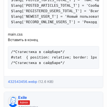
$lang['POSTED_TOPICS_TOTAL_T'] = 'Тем: <b>%s<
$lang['POSTED_ARTICLES_TOTAL_T'] = 'Сообщений
$lang['REGISTERED_USERS_TOTAL_T'] = 'Всего по
$lang['NEWEST_USER_T'] = 'Новый пользователь:
$lang['RECORD_ONLINE_USERS_T'] = 'Рекорд пос
main.css
Вставить в конец
/*Статистика в сайдбаре*/

#stat  { position: relative; border: 1px sol
/*Статистика в сайдбаре*/
432543456.webp
(12.6 KiB)
Exile
Admin