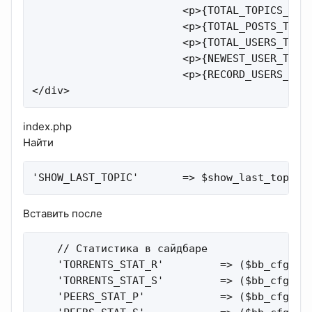
                        <p>{TOTAL_TOPICS_T}</
                        <p>{TOTAL_POSTS_T}</p
                        <p>{TOTAL_USERS_T}</p
                        <p>{NEWEST_USER_T}</p
                        <p>{RECORD_USERS_T}</
</div>
index.php
Найти
'SHOW_LAST_TOPIC'       => $show_last_topic,
Вставить после
    // Статистика в сайдбаре

    'TORRENTS_STAT_R'         => ($bb_cfg['to
    'TORRENTS_STAT_S'         => ($bb_cfg['to
    'PEERS_STAT_P'            => ($bb_cfg['to