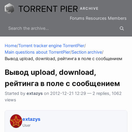
ARCHIVE
Forums
Resources
Members
Home
/
Torrent tracker engine TorrentPier
/
Main questions about TorrentPier
/
Section archive
/
Вывод upload, download, рейтинга в поле с сообщением
Вывод upload, download,
рейтинга в поле с сообщением
Started by
extazys
on 2012-12-21 12:29 — 2 replies, 1062
views
extazys
User